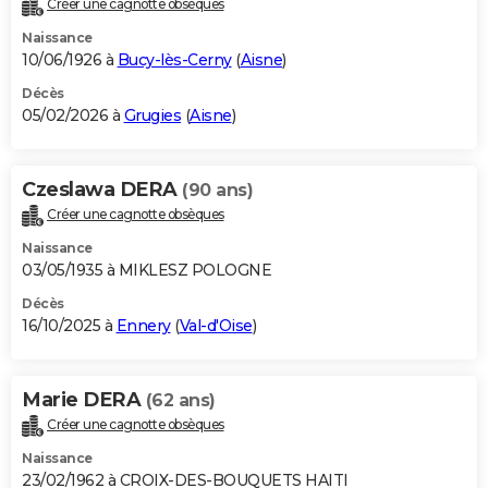
Créer une cagnotte obsèques
City break
Voyage de noces
Climat
Destinations
Voyage nature
Forum
+
PHOTO
Naissance
10/06/1926 à
Bucy-lès-Cerny
(
Aisne
)
GUIDES D'ACHAT
Décès
05/02/2026 à
Grugies
(
Aisne
)
BONS PLANS
CARTE DE VOEUX
Czeslawa DERA
(90 ans)
Carte Bonne année
Carte Pâques
Carte de Noël
Carte Saint-Valentin
Carte d'anniversaire
DICTIONNAIRE
Créer une cagnotte obsèques
Biographies
Expressions
Dictionnaire
Citations
Proverbes
PROGRAMME TV
Naissance
03/05/1935 à MIKLESZ POLOGNE
COPAINS D'AVANT
Décès
16/10/2025 à
Ennery
(
Val-d'Oise
)
Se connecter
Collèges
Universités
Service militaire
S'inscrire
Lycées
Primaires
Entreprises
Avis de recherche
AVIS DE DÉCÈS
FORUM
Marie DERA
(62 ans)
Lifestyle
Sport
Television
Cinema
Bricolage
Culture
Auto
Voyage
Créer une cagnotte obsèques
Naissance
23/02/1962 à CROIX-DES-BOUQUETS HAITI