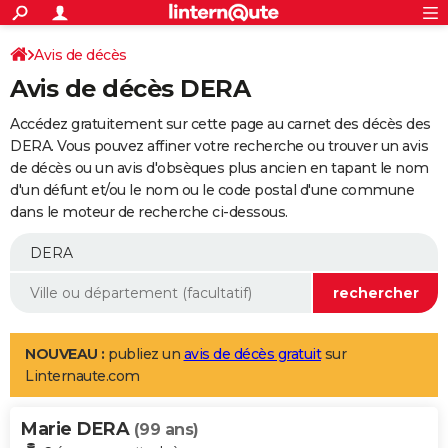
ACTUALITÉS
Connexion
S'inscrire
Avis de décès
Rechercher
Société
Education
Villes
Politique
Faits Divers
Monde
+
SPORT
Avis de décès DERA
Football
Cyclisme
Forum
Coupe du monde 2026
Tennis
Rugby
CULTURE
Accédez gratuitement sur cette page au carnet des décès des
TNT
Cinéma
Musique
Programme TV
Streaming
Sorties cinéma
+
DERA. Vous pouvez affiner votre recherche ou trouver un avis
FINANCE
de décès ou un avis d'obsèques plus ancien en tapant le nom
Impôts
Immobilier
Banque
Crédit
Retraite
Epargne
Risques naturels par ville
Assurance
AUTO
d'un défunt et/ou le nom ou le code postal d'une commune
dans le moteur de recherche ci-dessous.
Réserver un essai
Berlines
Forum auto
Essais
Citadines
SUV
+
HIGH-TECH
Meilleur smartphone
Ordinateurs
Guide high-tech
Mobiles
Internet
Jeux vidéo
+
BRICOLAGE
Aménagement intérieur
Cuisine
Jardinage
+
Forum
Extérieur
Salle de bains
Rangement
WEEK-END
Escapades
Expositions
Week-end nature
Guides de France
Patrimoine
Musées
+
LIFESTYLE
NOUVEAU :
publiez un
avis de décès gratuit
sur
Linternaute.com
Bien-être
Mode
+
Art de vivre
Loisirs
Modes de vie
SANTE
Marie DERA
Guide de la santé
Médicaments
+
Alimentation
Maladies
Sommeil
(99 ans)
VOYAGE