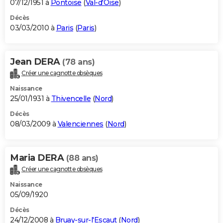
07/12/1951 à
Pontoise
(
Val-d'Oise
)
Décès
03/03/2010 à
Paris
(
Paris
)
Jean DERA
(78 ans)
Créer une cagnotte obsèques
Naissance
25/01/1931 à
Thivencelle
(
Nord
)
Décès
08/03/2009 à
Valenciennes
(
Nord
)
Maria DERA
(88 ans)
Créer une cagnotte obsèques
Naissance
05/09/1920
Décès
24/12/2008 à
Bruay-sur-l'Escaut
(
Nord
)