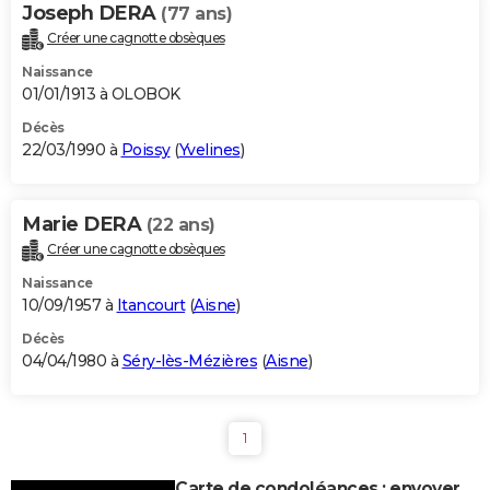
Joseph DERA
(77 ans)
Créer une cagnotte obsèques
Naissance
01/01/1913 à OLOBOK
Décès
22/03/1990 à
Poissy
(
Yvelines
)
Marie DERA
(22 ans)
Créer une cagnotte obsèques
Naissance
10/09/1957 à
Itancourt
(
Aisne
)
Décès
04/04/1980 à
Séry-lès-Mézières
(
Aisne
)
1
Carte de condoléances : envoyer