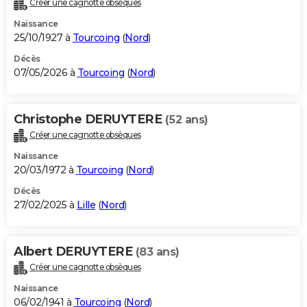
Créer une cagnotte obsèques
City break
Voyage de noces
Climat
Destinations
Voyage nature
Forum
+
PHOTO
Naissance
25/10/1927 à
Tourcoing
(
Nord
)
GUIDES D'ACHAT
Décès
07/05/2026 à
Tourcoing
(
Nord
)
BONS PLANS
CARTE DE VOEUX
Christophe DERUYTERE
(52 ans)
Carte Bonne année
Carte Pâques
Carte de Noël
Carte Saint-Valentin
Carte d'anniversaire
DICTIONNAIRE
Créer une cagnotte obsèques
Biographies
Expressions
Dictionnaire
Citations
Proverbes
PROGRAMME TV
Naissance
20/03/1972 à
Tourcoing
(
Nord
)
COPAINS D'AVANT
Décès
27/02/2025 à
Lille
(
Nord
)
Se connecter
Collèges
Universités
Service militaire
S'inscrire
Lycées
Primaires
Entreprises
Avis de recherche
AVIS DE DÉCÈS
FORUM
Albert DERUYTERE
(83 ans)
Lifestyle
Sport
Television
Cinema
Bricolage
Culture
Auto
Voyage
Créer une cagnotte obsèques
Naissance
06/02/1941 à
Tourcoing
(
Nord
)