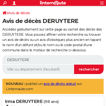
ACTUALITÉS
Connexion
S'inscrire
Avis de décès
Rechercher
Société
Education
Villes
Politique
Faits Divers
Monde
+
SPORT
Avis de décès DERUYTERE
Football
Cyclisme
Forum
Coupe du monde 2026
Tennis
Rugby
CULTURE
Accédez gratuitement sur cette page au carnet des décès des
TNT
Cinéma
Musique
Programme TV
Streaming
Sorties cinéma
+
DERUYTERE. Vous pouvez affiner votre recherche ou trouver
FINANCE
un avis de décès ou un avis d'obsèques plus ancien en tapant
Impôts
Immobilier
Banque
Crédit
Retraite
Epargne
Risques naturels par ville
Assurance
AUTO
le nom d'un défunt et/ou le nom ou le code postal d'une
commune dans le moteur de recherche ci-dessous.
Réserver un essai
Berlines
Forum auto
Essais
Citadines
SUV
+
HIGH-TECH
Meilleur smartphone
Ordinateurs
Guide high-tech
Mobiles
Internet
Jeux vidéo
+
BRICOLAGE
Aménagement intérieur
Cuisine
Jardinage
+
Forum
Extérieur
Salle de bains
Rangement
WEEK-END
Escapades
Expositions
Week-end nature
Guides de France
Patrimoine
Musées
+
LIFESTYLE
NOUVEAU :
publiez un
avis de décès gratuit
sur
Linternaute.com
Bien-être
Mode
+
Art de vivre
Loisirs
Modes de vie
SANTE
Irma DERUYTERE
Guide de la santé
Médicaments
+
Alimentation
Maladies
Sommeil
(98 ans)
VOYAGE