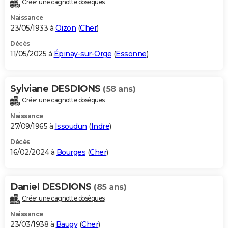
Créer une cagnotte obsèques
City break
Voyage de noces
Climat
Destinations
Voyage nature
Forum
+
PHOTO
Naissance
23/05/1933 à
Oizon
(
Cher
)
GUIDES D'ACHAT
Décès
11/05/2025 à
Épinay-sur-Orge
(
Essonne
)
BONS PLANS
CARTE DE VOEUX
Sylviane DESDIONS
(58 ans)
Carte Bonne année
Carte Pâques
Carte de Noël
Carte Saint-Valentin
Carte d'anniversaire
DICTIONNAIRE
Créer une cagnotte obsèques
Biographies
Expressions
Dictionnaire
Citations
Proverbes
PROGRAMME TV
Naissance
27/09/1965 à
Issoudun
(
Indre
)
COPAINS D'AVANT
Décès
16/02/2024 à
Bourges
(
Cher
)
Se connecter
Collèges
Universités
Service militaire
S'inscrire
Lycées
Primaires
Entreprises
Avis de recherche
AVIS DE DÉCÈS
FORUM
Daniel DESDIONS
(85 ans)
Lifestyle
Sport
Television
Cinema
Bricolage
Culture
Auto
Voyage
Créer une cagnotte obsèques
Naissance
23/03/1938 à
Baugy
(
Cher
)