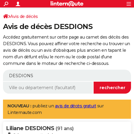
ACTUALITÉS
Connexion
S'inscrire
Avis de décès
Rechercher
Société
Education
Villes
Politique
Faits Divers
Monde
+
SPORT
Avis de décès DESDIONS
Football
Cyclisme
Forum
Coupe du monde 2026
Tennis
Rugby
CULTURE
Accédez gratuitement sur cette page au carnet des décès des
TNT
Cinéma
Musique
Programme TV
Streaming
Sorties cinéma
+
DESDIONS. Vous pouvez affiner votre recherche ou trouver un
FINANCE
avis de décès ou un avis d'obsèques plus ancien en tapant le
Impôts
Immobilier
Banque
Crédit
Retraite
Epargne
Risques naturels par ville
Assurance
AUTO
nom d'un défunt et/ou le nom ou le code postal d'une
commune dans le moteur de recherche ci-dessous.
Réserver un essai
Berlines
Forum auto
Essais
Citadines
SUV
+
HIGH-TECH
Meilleur smartphone
Ordinateurs
Guide high-tech
Mobiles
Internet
Jeux vidéo
+
BRICOLAGE
Aménagement intérieur
Cuisine
Jardinage
+
Forum
Extérieur
Salle de bains
Rangement
WEEK-END
Escapades
Expositions
Week-end nature
Guides de France
Patrimoine
Musées
+
LIFESTYLE
NOUVEAU :
publiez un
avis de décès gratuit
sur
Linternaute.com
Bien-être
Mode
+
Art de vivre
Loisirs
Modes de vie
SANTE
Liliane DESDIONS
Guide de la santé
Médicaments
+
Alimentation
Maladies
Sommeil
(91 ans)
VOYAGE