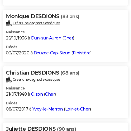
Monique DESDIONS
(83 ans)
Créer une cagnotte obsèques
Naissance
25/10/1936 à
Dun-sur-Auron
(
Cher
)
Décès
03/07/2020 à
Beuzec-Cap-Sizun
(
Finistère
)
Christian DESDIONS
(68 ans)
Créer une cagnotte obsèques
Naissance
21/07/1948 à
Oizon
(
Cher
)
Décès
08/07/2017 à
Yvoy-le-Marron
(
Loir-et-Cher
)
Juliette DESDIONS
(90 ans)