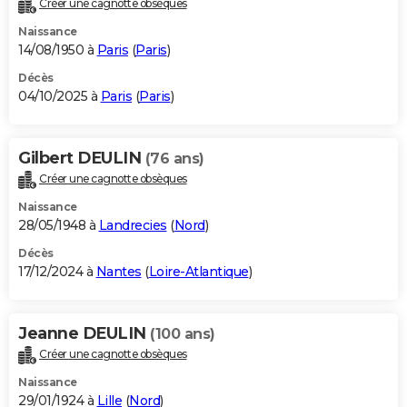
Créer une cagnotte obsèques
City break
Voyage de noces
Climat
Destinations
Voyage nature
Forum
+
PHOTO
Naissance
14/08/1950 à
Paris
(
Paris
)
GUIDES D'ACHAT
Décès
04/10/2025 à
Paris
(
Paris
)
BONS PLANS
CARTE DE VOEUX
Gilbert DEULIN
(76 ans)
Carte Bonne année
Carte Pâques
Carte de Noël
Carte Saint-Valentin
Carte d'anniversaire
DICTIONNAIRE
Créer une cagnotte obsèques
Biographies
Expressions
Dictionnaire
Citations
Proverbes
PROGRAMME TV
Naissance
28/05/1948 à
Landrecies
(
Nord
)
COPAINS D'AVANT
Décès
17/12/2024 à
Nantes
(
Loire-Atlantique
)
Se connecter
Collèges
Universités
Service militaire
S'inscrire
Lycées
Primaires
Entreprises
Avis de recherche
AVIS DE DÉCÈS
FORUM
Jeanne DEULIN
(100 ans)
Lifestyle
Sport
Television
Cinema
Bricolage
Culture
Auto
Voyage
Créer une cagnotte obsèques
Naissance
29/01/1924 à
Lille
(
Nord
)