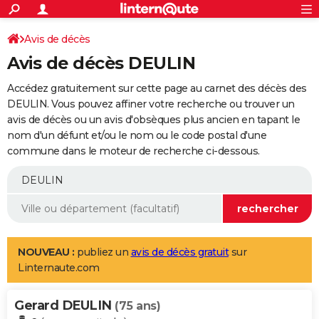
ACTUALITÉS
Connexion
S'inscrire
Avis de décès
Rechercher
Société
Education
Villes
Politique
Faits Divers
Monde
+
SPORT
Avis de décès DEULIN
Football
Cyclisme
Forum
Coupe du monde 2026
Tennis
Rugby
CULTURE
Accédez gratuitement sur cette page au carnet des décès des
TNT
Cinéma
Musique
Programme TV
Streaming
Sorties cinéma
+
DEULIN. Vous pouvez affiner votre recherche ou trouver un
FINANCE
avis de décès ou un avis d'obsèques plus ancien en tapant le
Impôts
Immobilier
Banque
Crédit
Retraite
Epargne
Risques naturels par ville
Assurance
AUTO
nom d'un défunt et/ou le nom ou le code postal d'une
commune dans le moteur de recherche ci-dessous.
Réserver un essai
Berlines
Forum auto
Essais
Citadines
SUV
+
HIGH-TECH
Meilleur smartphone
Ordinateurs
Guide high-tech
Mobiles
Internet
Jeux vidéo
+
BRICOLAGE
Aménagement intérieur
Cuisine
Jardinage
+
Forum
Extérieur
Salle de bains
Rangement
WEEK-END
Escapades
Expositions
Week-end nature
Guides de France
Patrimoine
Musées
+
LIFESTYLE
NOUVEAU :
publiez un
avis de décès gratuit
sur
Linternaute.com
Bien-être
Mode
+
Art de vivre
Loisirs
Modes de vie
SANTE
Gerard DEULIN
Guide de la santé
Médicaments
+
Alimentation
Maladies
Sommeil
(75 ans)
VOYAGE