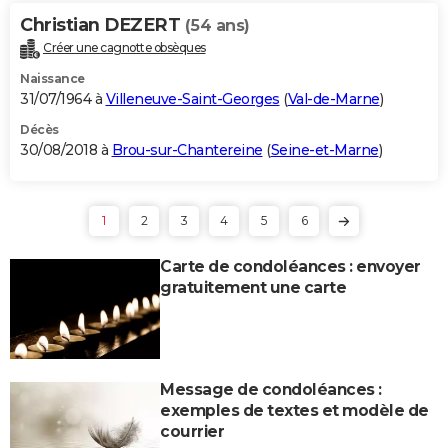
Christian DEZERT
(54 ans)
Créer une cagnotte obsèques
Naissance
31/07/1964 à
Villeneuve-Saint-Georges
(
Val-de-Marne
)
Décès
30/08/2018 à
Brou-sur-Chantereine
(
Seine-et-Marne
)
1
2
3
4
5
6
Carte de condoléances : envoyer
gratuitement une carte
Message de condoléances :
exemples de textes et modèle de
courrier