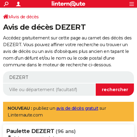
ACTUALITÉS
Connexion
S'inscrire
Avis de décès
Rechercher
Société
Education
Villes
Politique
Faits Divers
Monde
+
SPORT
Avis de décès DEZERT
Football
Cyclisme
Forum
Coupe du monde 2026
Tennis
Rugby
CULTURE
Accédez gratuitement sur cette page au carnet des décès des
TNT
Cinéma
Musique
Programme TV
Streaming
Sorties cinéma
+
DEZERT. Vous pouvez affiner votre recherche ou trouver un
FINANCE
avis de décès ou un avis d'obsèques plus ancien en tapant le
Impôts
Immobilier
Banque
Crédit
Retraite
Epargne
Risques naturels par ville
Assurance
AUTO
nom d'un défunt et/ou le nom ou le code postal d'une
commune dans le moteur de recherche ci-dessous.
Réserver un essai
Berlines
Forum auto
Essais
Citadines
SUV
+
HIGH-TECH
Meilleur smartphone
Ordinateurs
Guide high-tech
Mobiles
Internet
Jeux vidéo
+
BRICOLAGE
Aménagement intérieur
Cuisine
Jardinage
+
Forum
Extérieur
Salle de bains
Rangement
WEEK-END
Escapades
Expositions
Week-end nature
Guides de France
Patrimoine
Musées
+
LIFESTYLE
NOUVEAU :
publiez un
avis de décès gratuit
sur
Linternaute.com
Bien-être
Mode
+
Art de vivre
Loisirs
Modes de vie
SANTE
Paulette DEZERT
Guide de la santé
Médicaments
+
Alimentation
Maladies
Sommeil
(96 ans)
VOYAGE