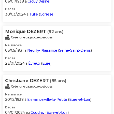
06/01/1938 à
Crouy
(
Aisne
)
Décès
30/03/2024 à
Tulle
(
Corrèze
)
Monique DEZERT
(92 ans)
Créer une cagnotte obsèques
Naissance
03/05/1931 à
Neuilly-Plaisance
(
Seine-Saint-Denis
)
Décès
23/01/2024 à
Évreux
(
Eure
)
Christiane DEZERT
(85 ans)
Créer une cagnotte obsèques
Naissance
20/12/1938 à
Ermenonville-la-Petite
(
Eure-et-Loir
)
Décès
04/01/2024 au
Coudray
(
Eure-et-Loir
)