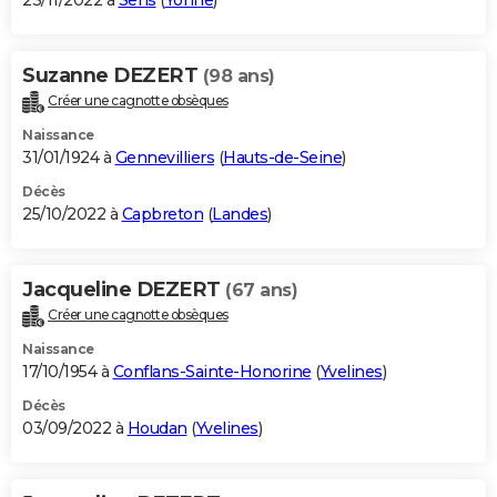
23/11/2022 à
Sens
(
Yonne
)
Suzanne DEZERT
(98 ans)
Créer une cagnotte obsèques
Naissance
31/01/1924 à
Gennevilliers
(
Hauts-de-Seine
)
Décès
25/10/2022 à
Capbreton
(
Landes
)
Jacqueline DEZERT
(67 ans)
Créer une cagnotte obsèques
Naissance
17/10/1954 à
Conflans-Sainte-Honorine
(
Yvelines
)
Décès
03/09/2022 à
Houdan
(
Yvelines
)