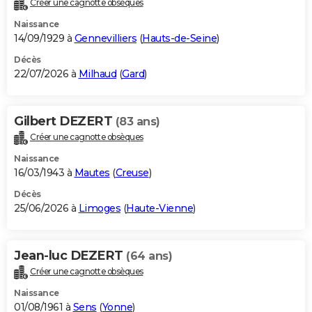
Créer une cagnotte obsèques
City break
Voyage de noces
Climat
Destinations
Voyage nature
Forum
+
PHOTO
Naissance
14/09/1929 à
Gennevilliers
(
Hauts-de-Seine
)
GUIDES D'ACHAT
Décès
22/07/2026 à
Milhaud
(
Gard
)
BONS PLANS
CARTE DE VOEUX
Gilbert DEZERT
(83 ans)
Carte Bonne année
Carte Pâques
Carte de Noël
Carte Saint-Valentin
Carte d'anniversaire
DICTIONNAIRE
Créer une cagnotte obsèques
Biographies
Expressions
Dictionnaire
Citations
Proverbes
PROGRAMME TV
Naissance
16/03/1943 à
Mautes
(
Creuse
)
COPAINS D'AVANT
Décès
25/06/2026 à
Limoges
(
Haute-Vienne
)
Se connecter
Collèges
Universités
Service militaire
S'inscrire
Lycées
Primaires
Entreprises
Avis de recherche
AVIS DE DÉCÈS
FORUM
Jean-luc DEZERT
(64 ans)
Lifestyle
Sport
Television
Cinema
Bricolage
Culture
Auto
Voyage
Créer une cagnotte obsèques
Naissance
01/08/1961 à
Sens
(
Yonne
)