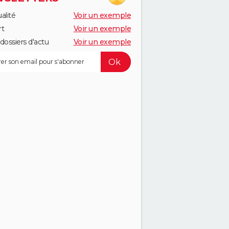
alité
Voir un exemple
rt
Voir un exemple
dossiers d'actu
Voir un exemple