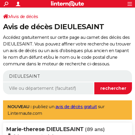
ACTUALITÉS
Connexion
S'inscrire
Avis de décès
Rechercher
Société
Education
Villes
Politique
Faits Divers
Monde
+
SPORT
Avis de décès DIEULESAINT
Football
Cyclisme
Forum
Coupe du monde 2026
Tennis
Rugby
CULTURE
Accédez gratuitement sur cette page au carnet des décès des
TNT
Cinéma
Musique
Programme TV
Streaming
Sorties cinéma
+
DIEULESAINT. Vous pouvez affiner votre recherche ou trouver
FINANCE
un avis de décès ou un avis d'obsèques plus ancien en tapant
Impôts
Immobilier
Banque
Crédit
Retraite
Epargne
Risques naturels par ville
Assurance
AUTO
le nom d'un défunt et/ou le nom ou le code postal d'une
commune dans le moteur de recherche ci-dessous.
Réserver un essai
Berlines
Forum auto
Essais
Citadines
SUV
+
HIGH-TECH
Meilleur smartphone
Ordinateurs
Guide high-tech
Mobiles
Internet
Jeux vidéo
+
BRICOLAGE
Aménagement intérieur
Cuisine
Jardinage
+
Forum
Extérieur
Salle de bains
Rangement
WEEK-END
Escapades
Expositions
Week-end nature
Guides de France
Patrimoine
Musées
+
LIFESTYLE
NOUVEAU :
publiez un
avis de décès gratuit
sur
Linternaute.com
Bien-être
Mode
+
Art de vivre
Loisirs
Modes de vie
SANTE
Marie-therese DIEULESAINT
Guide de la santé
Médicaments
+
Alimentation
Maladies
Sommeil
(89 ans)
VOYAGE