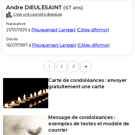
Andre DIEULESAINT
(67 ans)
Créer une cagnotte obsèques
Naissance
21/10/1929 à
Plouguenast-Langast
(
Côtes-d'Armor
)
Décès
16/07/1997 à
Plouguenast-Langast
(
Côtes-d'Armor
)
1
2
3
Carte de condoléances : envoyer
gratuitement une carte
Message de condoléances :
exemples de textes et modèle de
courrier