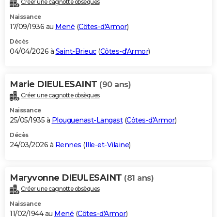
Créer une cagnotte obsèques
City break
Voyage de noces
Climat
Destinations
Voyage nature
Forum
+
PHOTO
Naissance
17/09/1936 au
Mené
(
Côtes-d'Armor
)
GUIDES D'ACHAT
Décès
04/04/2026 à
Saint-Brieuc
(
Côtes-d'Armor
)
BONS PLANS
CARTE DE VOEUX
Marie DIEULESAINT
(90 ans)
Carte Bonne année
Carte Pâques
Carte de Noël
Carte Saint-Valentin
Carte d'anniversaire
DICTIONNAIRE
Créer une cagnotte obsèques
Biographies
Expressions
Dictionnaire
Citations
Proverbes
PROGRAMME TV
Naissance
25/05/1935 à
Plouguenast-Langast
(
Côtes-d'Armor
)
COPAINS D'AVANT
Décès
24/03/2026 à
Rennes
(
Ille-et-Vilaine
)
Se connecter
Collèges
Universités
Service militaire
S'inscrire
Lycées
Primaires
Entreprises
Avis de recherche
AVIS DE DÉCÈS
FORUM
Maryvonne DIEULESAINT
(81 ans)
Lifestyle
Sport
Television
Cinema
Bricolage
Culture
Auto
Voyage
Créer une cagnotte obsèques
Naissance
11/02/1944 au
Mené
(
Côtes-d'Armor
)