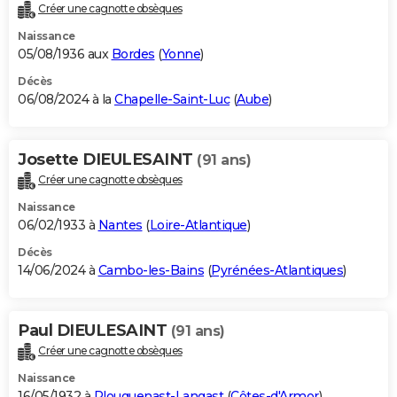
Créer une cagnotte obsèques
Naissance
05/08/1936 aux
Bordes
(
Yonne
)
Décès
06/08/2024 à la
Chapelle-Saint-Luc
(
Aube
)
Josette DIEULESAINT
(91 ans)
Créer une cagnotte obsèques
Naissance
06/02/1933 à
Nantes
(
Loire-Atlantique
)
Décès
14/06/2024 à
Cambo-les-Bains
(
Pyrénées-Atlantiques
)
Paul DIEULESAINT
(91 ans)
Créer une cagnotte obsèques
Naissance
16/05/1932 à
Plouguenast-Langast
(
Côtes-d'Armor
)