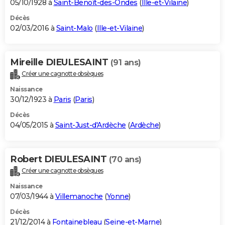
05/10/1928 à
Saint-Benoît-des-Ondes
(
Ille-et-Vilaine
)
Décès
02/03/2016 à
Saint-Malo
(
Ille-et-Vilaine
)
Mireille DIEULESAINT
(91 ans)
Créer une cagnotte obsèques
Naissance
30/12/1923 à
Paris
(
Paris
)
Décès
04/05/2015 à
Saint-Just-d'Ardèche
(
Ardèche
)
Robert DIEULESAINT
(70 ans)
Créer une cagnotte obsèques
Naissance
07/03/1944 à
Villemanoche
(
Yonne
)
Décès
21/12/2014 à
Fontainebleau
(
Seine-et-Marne
)