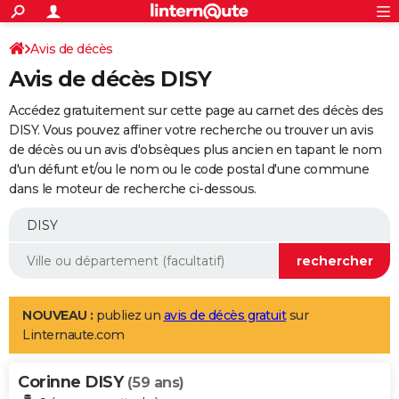
ACTUALITÉS
Connexion
S'inscrire
Avis de décès
Rechercher
Société
Education
Villes
Politique
Faits Divers
Monde
+
SPORT
Avis de décès DISY
Football
Cyclisme
Forum
Coupe du monde 2026
Tennis
Rugby
CULTURE
Accédez gratuitement sur cette page au carnet des décès des
TNT
Cinéma
Musique
Programme TV
Streaming
Sorties cinéma
+
DISY. Vous pouvez affiner votre recherche ou trouver un avis
FINANCE
de décès ou un avis d'obsèques plus ancien en tapant le nom
Impôts
Immobilier
Banque
Crédit
Retraite
Epargne
Risques naturels par ville
Assurance
AUTO
d'un défunt et/ou le nom ou le code postal d'une commune
dans le moteur de recherche ci-dessous.
Réserver un essai
Berlines
Forum auto
Essais
Citadines
SUV
+
HIGH-TECH
Meilleur smartphone
Ordinateurs
Guide high-tech
Mobiles
Internet
Jeux vidéo
+
BRICOLAGE
Aménagement intérieur
Cuisine
Jardinage
+
Forum
Extérieur
Salle de bains
Rangement
WEEK-END
Escapades
Expositions
Week-end nature
Guides de France
Patrimoine
Musées
+
LIFESTYLE
NOUVEAU :
publiez un
avis de décès gratuit
sur
Linternaute.com
Bien-être
Mode
+
Art de vivre
Loisirs
Modes de vie
SANTE
Corinne DISY
Guide de la santé
Médicaments
+
Alimentation
Maladies
Sommeil
(59 ans)
VOYAGE