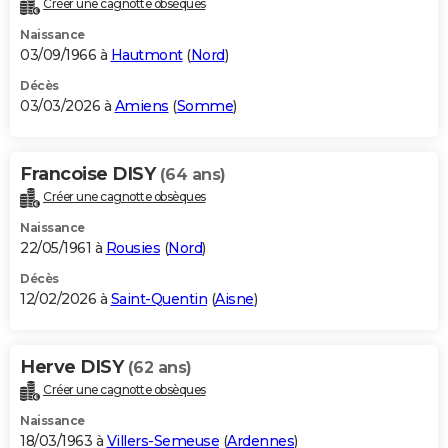
Créer une cagnotte obsèques
City break
Voyage de noces
Climat
Destinations
Voyage nature
Forum
+
PHOTO
Naissance
03/09/1966 à
Hautmont
(
Nord
)
GUIDES D'ACHAT
Décès
03/03/2026 à
Amiens
(
Somme
)
BONS PLANS
CARTE DE VOEUX
Francoise DISY
(64 ans)
Carte Bonne année
Carte Pâques
Carte de Noël
Carte Saint-Valentin
Carte d'anniversaire
DICTIONNAIRE
Créer une cagnotte obsèques
Biographies
Expressions
Dictionnaire
Citations
Proverbes
PROGRAMME TV
Naissance
22/05/1961 à
Rousies
(
Nord
)
COPAINS D'AVANT
Décès
12/02/2026 à
Saint-Quentin
(
Aisne
)
Se connecter
Collèges
Universités
Service militaire
S'inscrire
Lycées
Primaires
Entreprises
Avis de recherche
AVIS DE DÉCÈS
FORUM
Herve DISY
(62 ans)
Lifestyle
Sport
Television
Cinema
Bricolage
Culture
Auto
Voyage
Créer une cagnotte obsèques
Naissance
18/03/1963 à
Villers-Semeuse
(
Ardennes
)