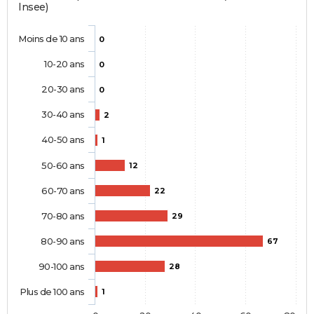
Insee)
Moins de 10 ans
0
10-20 ans
0
20-30 ans
0
30-40 ans
2
40-50 ans
1
50-60 ans
12
60-70 ans
22
70-80 ans
29
80-90 ans
67
90-100 ans
28
Plus de 100 ans
1