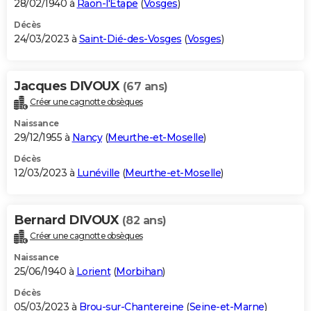
28/02/1940 à
Raon-l'Étape
(
Vosges
)
Décès
24/03/2023 à
Saint-Dié-des-Vosges
(
Vosges
)
Jacques DIVOUX
(67 ans)
Créer une cagnotte obsèques
Naissance
29/12/1955 à
Nancy
(
Meurthe-et-Moselle
)
Décès
12/03/2023 à
Lunéville
(
Meurthe-et-Moselle
)
Bernard DIVOUX
(82 ans)
Créer une cagnotte obsèques
Naissance
25/06/1940 à
Lorient
(
Morbihan
)
Décès
05/03/2023 à
Brou-sur-Chantereine
(
Seine-et-Marne
)