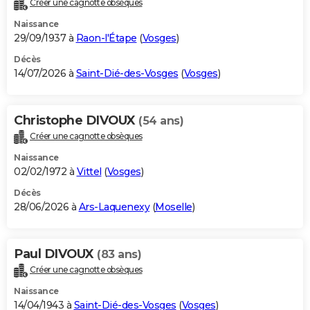
Créer une cagnotte obsèques
City break
Voyage de noces
Climat
Destinations
Voyage nature
Forum
+
PHOTO
Naissance
29/09/1937 à
Raon-l'Étape
(
Vosges
)
GUIDES D'ACHAT
Décès
14/07/2026 à
Saint-Dié-des-Vosges
(
Vosges
)
BONS PLANS
CARTE DE VOEUX
Christophe DIVOUX
(54 ans)
Carte Bonne année
Carte Pâques
Carte de Noël
Carte Saint-Valentin
Carte d'anniversaire
DICTIONNAIRE
Créer une cagnotte obsèques
Biographies
Expressions
Dictionnaire
Citations
Proverbes
PROGRAMME TV
Naissance
02/02/1972 à
Vittel
(
Vosges
)
COPAINS D'AVANT
Décès
28/06/2026 à
Ars-Laquenexy
(
Moselle
)
Se connecter
Collèges
Universités
Service militaire
S'inscrire
Lycées
Primaires
Entreprises
Avis de recherche
AVIS DE DÉCÈS
FORUM
Paul DIVOUX
(83 ans)
Lifestyle
Sport
Television
Cinema
Bricolage
Culture
Auto
Voyage
Créer une cagnotte obsèques
Naissance
14/04/1943 à
Saint-Dié-des-Vosges
(
Vosges
)