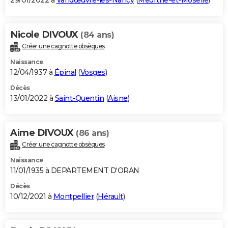
29/01/2022 à
Vandœuvre-lès-Nancy
(
Meurthe-et-Moselle
)
Nicole DIVOUX
(84 ans)
Créer une cagnotte obsèques
Naissance
12/04/1937 à
Épinal
(
Vosges
)
Décès
13/01/2022 à
Saint-Quentin
(
Aisne
)
Aime DIVOUX
(86 ans)
Créer une cagnotte obsèques
Naissance
11/01/1935 à DEPARTEMENT D'ORAN
Décès
10/12/2021 à
Montpellier
(
Hérault
)