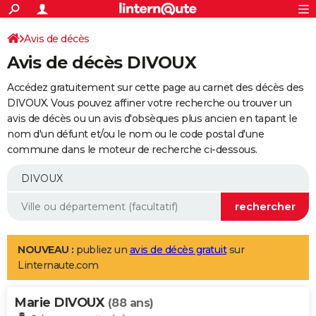
ACTUALITÉS
Connexion
S'inscrire
Avis de décès
Rechercher
Société
Education
Villes
Politique
Faits Divers
Monde
+
SPORT
Avis de décès DIVOUX
Football
Cyclisme
Forum
Coupe du monde 2026
Tennis
Rugby
CULTURE
Accédez gratuitement sur cette page au carnet des décès des
TNT
Cinéma
Musique
Programme TV
Streaming
Sorties cinéma
+
DIVOUX. Vous pouvez affiner votre recherche ou trouver un
FINANCE
avis de décès ou un avis d'obsèques plus ancien en tapant le
Impôts
Immobilier
Banque
Crédit
Retraite
Epargne
Risques naturels par ville
Assurance
AUTO
nom d'un défunt et/ou le nom ou le code postal d'une
commune dans le moteur de recherche ci-dessous.
Réserver un essai
Berlines
Forum auto
Essais
Citadines
SUV
+
HIGH-TECH
Meilleur smartphone
Ordinateurs
Guide high-tech
Mobiles
Internet
Jeux vidéo
+
BRICOLAGE
Aménagement intérieur
Cuisine
Jardinage
+
Forum
Extérieur
Salle de bains
Rangement
WEEK-END
Escapades
Expositions
Week-end nature
Guides de France
Patrimoine
Musées
+
LIFESTYLE
NOUVEAU :
publiez un
avis de décès gratuit
sur
Linternaute.com
Bien-être
Mode
+
Art de vivre
Loisirs
Modes de vie
SANTE
Marie DIVOUX
Guide de la santé
Médicaments
+
Alimentation
Maladies
Sommeil
(88 ans)
VOYAGE