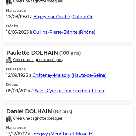
Créer une cagnotte obsèques
City break
Voyage de noces
Climat
Destinations
Voyage nature
Forum
+
PHOTO
Naissance
26/08/1950 à
Bligny-sur-Ouche
(
Côte-d'Or
)
GUIDES D'ACHAT
Décès
18/05/2025 à
Oullins-Pierre-Bénite
(
Rhône
)
BONS PLANS
CARTE DE VOEUX
Paulette DOLHAIN
(100 ans)
Carte Bonne année
Carte Pâques
Carte de Noël
Carte Saint-Valentin
Carte d'anniversaire
DICTIONNAIRE
Créer une cagnotte obsèques
Biographies
Expressions
Dictionnaire
Citations
Proverbes
PROGRAMME TV
Naissance
12/09/1923 à
Châtenay-Malabry
(
Hauts-de-Seine
)
COPAINS D'AVANT
Décès
05/09/2024 à
Saint-Cyr-sur-Loire
(
Indre-et-Loire
)
Se connecter
Collèges
Universités
Service militaire
S'inscrire
Lycées
Primaires
Entreprises
Avis de recherche
AVIS DE DÉCÈS
FORUM
Daniel DOLHAIN
(82 ans)
Lifestyle
Sport
Television
Cinema
Bricolage
Culture
Auto
Voyage
Créer une cagnotte obsèques
Naissance
13/12/1937 à
Longwy
(
Meurthe-et-Moselle
)