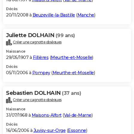
Décès
20/11/2008 à
Beuzeville-la-Bastille
(
Manche
)
Juliette DOLHAIN
(99 ans)
Créer une cagnotte obsèques
Naissance
29/05/1907 à
Fillières
(
Meurthe-et-Moselle
)
Décès
05/11/2006 à
Pompey
(
Meurthe-et-Moselle
)
Sebastien DOLHAIN
(37 ans)
Créer une cagnotte obsèques
Naissance
31/07/1968 à
Maisons-Alfort
(
Val-de-Marne
)
Décès
16/06/2006 à
Juvisy-sur-Orge
(
Essonne
)