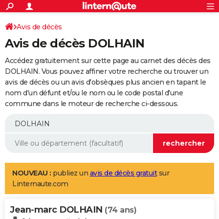
ACTUALITÉS
Connexion
S'inscrire
Avis de décès
Rechercher
Société
Education
Villes
Politique
Faits Divers
Monde
+
SPORT
Avis de décès DOLHAIN
Football
Cyclisme
Forum
Coupe du monde 2026
Tennis
Rugby
CULTURE
Accédez gratuitement sur cette page au carnet des décès des
TNT
Cinéma
Musique
Programme TV
Streaming
Sorties cinéma
+
DOLHAIN. Vous pouvez affiner votre recherche ou trouver un
FINANCE
avis de décès ou un avis d'obsèques plus ancien en tapant le
Impôts
Immobilier
Banque
Crédit
Retraite
Epargne
Risques naturels par ville
Assurance
AUTO
nom d'un défunt et/ou le nom ou le code postal d'une
commune dans le moteur de recherche ci-dessous.
Réserver un essai
Berlines
Forum auto
Essais
Citadines
SUV
+
HIGH-TECH
Meilleur smartphone
Ordinateurs
Guide high-tech
Mobiles
Internet
Jeux vidéo
+
BRICOLAGE
Aménagement intérieur
Cuisine
Jardinage
+
Forum
Extérieur
Salle de bains
Rangement
WEEK-END
Escapades
Expositions
Week-end nature
Guides de France
Patrimoine
Musées
+
LIFESTYLE
NOUVEAU :
publiez un
avis de décès gratuit
sur
Linternaute.com
Bien-être
Mode
+
Art de vivre
Loisirs
Modes de vie
SANTE
Jean-marc DOLHAIN
Guide de la santé
Médicaments
+
Alimentation
Maladies
Sommeil
(74 ans)
VOYAGE