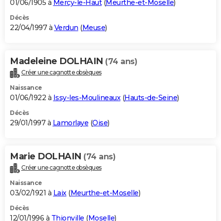
01/06/1905 à
Mercy-le-Haut
(
Meurthe-et-Moselle
)
Décès
22/04/1997 à
Verdun
(
Meuse
)
Madeleine DOLHAIN
(74 ans)
Créer une cagnotte obsèques
Naissance
01/06/1922 à
Issy-les-Moulineaux
(
Hauts-de-Seine
)
Décès
29/01/1997 à
Lamorlaye
(
Oise
)
Marie DOLHAIN
(74 ans)
Créer une cagnotte obsèques
Naissance
03/02/1921 à
Laix
(
Meurthe-et-Moselle
)
Décès
12/01/1996 à
Thionville
(
Moselle
)