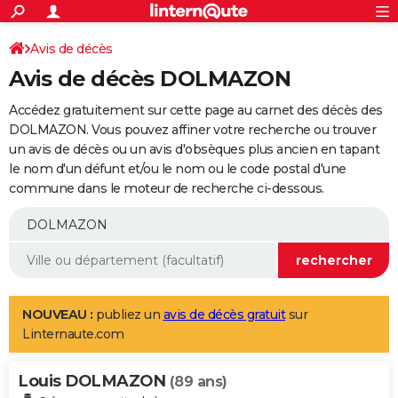
ACTUALITÉS
Connexion
S'inscrire
Avis de décès
Rechercher
Société
Education
Villes
Politique
Faits Divers
Monde
+
SPORT
Avis de décès DOLMAZON
Football
Cyclisme
Forum
Coupe du monde 2026
Tennis
Rugby
CULTURE
Accédez gratuitement sur cette page au carnet des décès des
TNT
Cinéma
Musique
Programme TV
Streaming
Sorties cinéma
+
DOLMAZON. Vous pouvez affiner votre recherche ou trouver
FINANCE
un avis de décès ou un avis d'obsèques plus ancien en tapant
Impôts
Immobilier
Banque
Crédit
Retraite
Epargne
Risques naturels par ville
Assurance
AUTO
le nom d'un défunt et/ou le nom ou le code postal d'une
commune dans le moteur de recherche ci-dessous.
Réserver un essai
Berlines
Forum auto
Essais
Citadines
SUV
+
HIGH-TECH
Meilleur smartphone
Ordinateurs
Guide high-tech
Mobiles
Internet
Jeux vidéo
+
BRICOLAGE
Aménagement intérieur
Cuisine
Jardinage
+
Forum
Extérieur
Salle de bains
Rangement
WEEK-END
Escapades
Expositions
Week-end nature
Guides de France
Patrimoine
Musées
+
LIFESTYLE
NOUVEAU :
publiez un
avis de décès gratuit
sur
Linternaute.com
Bien-être
Mode
+
Art de vivre
Loisirs
Modes de vie
SANTE
Louis DOLMAZON
Guide de la santé
Médicaments
+
Alimentation
Maladies
Sommeil
(89 ans)
VOYAGE