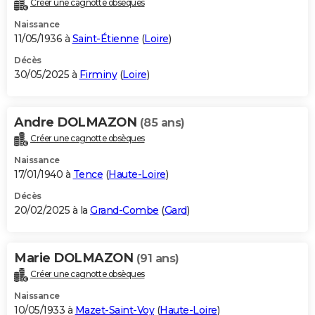
Créer une cagnotte obsèques
City break
Voyage de noces
Climat
Destinations
Voyage nature
Forum
+
PHOTO
Naissance
11/05/1936 à
Saint-Étienne
(
Loire
)
GUIDES D'ACHAT
Décès
30/05/2025 à
Firminy
(
Loire
)
BONS PLANS
CARTE DE VOEUX
Andre DOLMAZON
(85 ans)
Carte Bonne année
Carte Pâques
Carte de Noël
Carte Saint-Valentin
Carte d'anniversaire
DICTIONNAIRE
Créer une cagnotte obsèques
Biographies
Expressions
Dictionnaire
Citations
Proverbes
PROGRAMME TV
Naissance
17/01/1940 à
Tence
(
Haute-Loire
)
COPAINS D'AVANT
Décès
20/02/2025 à la
Grand-Combe
(
Gard
)
Se connecter
Collèges
Universités
Service militaire
S'inscrire
Lycées
Primaires
Entreprises
Avis de recherche
AVIS DE DÉCÈS
FORUM
Marie DOLMAZON
(91 ans)
Lifestyle
Sport
Television
Cinema
Bricolage
Culture
Auto
Voyage
Créer une cagnotte obsèques
Naissance
10/05/1933 à
Mazet-Saint-Voy
(
Haute-Loire
)