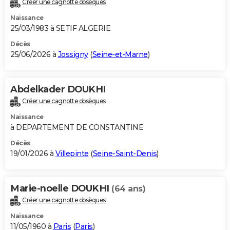
Créer une cagnotte obsèques
City break
Voyage de noces
Climat
Destinations
Voyage nature
Forum
+
PHOTO
Naissance
25/03/1983 à SETIF ALGERIE
GUIDES D'ACHAT
Décès
25/06/2026 à
Jossigny
(
Seine-et-Marne
)
BONS PLANS
CARTE DE VOEUX
Abdelkader DOUKHI
Carte Bonne année
Carte Pâques
Carte de Noël
Carte Saint-Valentin
Carte d'anniversaire
DICTIONNAIRE
Créer une cagnotte obsèques
Biographies
Expressions
Dictionnaire
Citations
Proverbes
PROGRAMME TV
Naissance
à DEPARTEMENT DE CONSTANTINE
COPAINS D'AVANT
Décès
19/01/2026 à
Villepinte
(
Seine-Saint-Denis
)
Se connecter
Collèges
Universités
Service militaire
S'inscrire
Lycées
Primaires
Entreprises
Avis de recherche
AVIS DE DÉCÈS
FORUM
Marie-noelle DOUKHI
(64 ans)
Lifestyle
Sport
Television
Cinema
Bricolage
Culture
Auto
Voyage
Créer une cagnotte obsèques
Naissance
11/05/1960 à
Paris
(
Paris
)