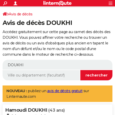
ACTUALITÉS
Connexion
S'inscrire
Avis de décès
Rechercher
Société
Education
Villes
Politique
Faits Divers
Monde
+
SPORT
Avis de décès DOUKHI
Football
Cyclisme
Forum
Coupe du monde 2026
Tennis
Rugby
CULTURE
Accédez gratuitement sur cette page au carnet des décès des
TNT
Cinéma
Musique
Programme TV
Streaming
Sorties cinéma
+
DOUKHI. Vous pouvez affiner votre recherche ou trouver un
FINANCE
avis de décès ou un avis d'obsèques plus ancien en tapant le
Impôts
Immobilier
Banque
Crédit
Retraite
Epargne
Risques naturels par ville
Assurance
AUTO
nom d'un défunt et/ou le nom ou le code postal d'une
commune dans le moteur de recherche ci-dessous.
Réserver un essai
Berlines
Forum auto
Essais
Citadines
SUV
+
HIGH-TECH
Meilleur smartphone
Ordinateurs
Guide high-tech
Mobiles
Internet
Jeux vidéo
+
BRICOLAGE
Aménagement intérieur
Cuisine
Jardinage
+
Forum
Extérieur
Salle de bains
Rangement
WEEK-END
Escapades
Expositions
Week-end nature
Guides de France
Patrimoine
Musées
+
LIFESTYLE
NOUVEAU :
publiez un
avis de décès gratuit
sur
Linternaute.com
Bien-être
Mode
+
Art de vivre
Loisirs
Modes de vie
SANTE
Hamoudi DOUKHI
Guide de la santé
Médicaments
+
Alimentation
Maladies
Sommeil
(43 ans)
VOYAGE