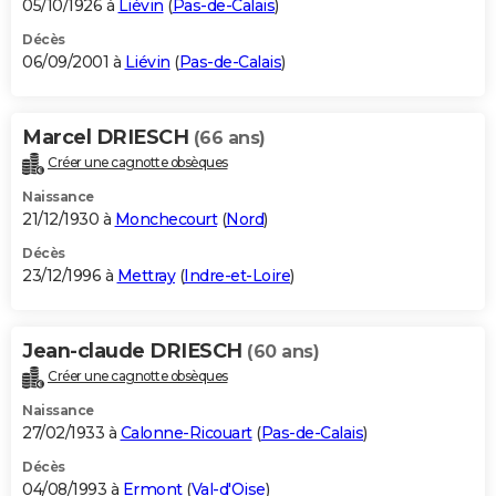
05/10/1926 à
Liévin
(
Pas-de-Calais
)
Décès
06/09/2001 à
Liévin
(
Pas-de-Calais
)
Marcel DRIESCH
(66 ans)
Créer une cagnotte obsèques
Naissance
21/12/1930 à
Monchecourt
(
Nord
)
Décès
23/12/1996 à
Mettray
(
Indre-et-Loire
)
Jean-claude DRIESCH
(60 ans)
Créer une cagnotte obsèques
Naissance
27/02/1933 à
Calonne-Ricouart
(
Pas-de-Calais
)
Décès
04/08/1993 à
Ermont
(
Val-d'Oise
)