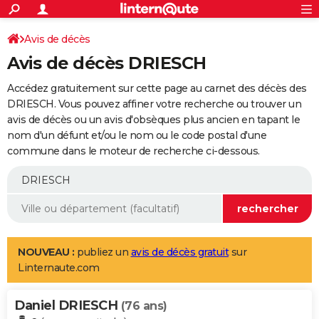
ACTUALITÉS
Connexion
S'inscrire
Avis de décès
Rechercher
Société
Education
Villes
Politique
Faits Divers
Monde
+
SPORT
Avis de décès DRIESCH
Football
Cyclisme
Forum
Coupe du monde 2026
Tennis
Rugby
CULTURE
Accédez gratuitement sur cette page au carnet des décès des
TNT
Cinéma
Musique
Programme TV
Streaming
Sorties cinéma
+
DRIESCH. Vous pouvez affiner votre recherche ou trouver un
FINANCE
avis de décès ou un avis d'obsèques plus ancien en tapant le
Impôts
Immobilier
Banque
Crédit
Retraite
Epargne
Risques naturels par ville
Assurance
AUTO
nom d'un défunt et/ou le nom ou le code postal d'une
commune dans le moteur de recherche ci-dessous.
Réserver un essai
Berlines
Forum auto
Essais
Citadines
SUV
+
HIGH-TECH
Meilleur smartphone
Ordinateurs
Guide high-tech
Mobiles
Internet
Jeux vidéo
+
BRICOLAGE
Aménagement intérieur
Cuisine
Jardinage
+
Forum
Extérieur
Salle de bains
Rangement
WEEK-END
Escapades
Expositions
Week-end nature
Guides de France
Patrimoine
Musées
+
LIFESTYLE
NOUVEAU :
publiez un
avis de décès gratuit
sur
Linternaute.com
Bien-être
Mode
+
Art de vivre
Loisirs
Modes de vie
SANTE
Daniel DRIESCH
Guide de la santé
Médicaments
+
Alimentation
Maladies
Sommeil
(76 ans)
VOYAGE