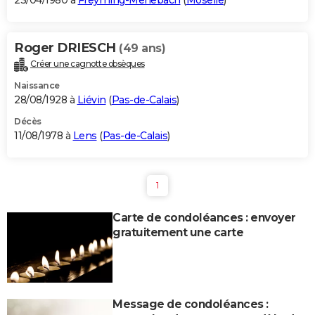
23/04/1980 à
Freyming-Merlebach
(
Moselle
)
Roger DRIESCH
(49 ans)
Créer une cagnotte obsèques
Naissance
28/08/1928 à
Liévin
(
Pas-de-Calais
)
Décès
11/08/1978 à
Lens
(
Pas-de-Calais
)
1
Carte de condoléances : envoyer
gratuitement une carte
Message de condoléances :