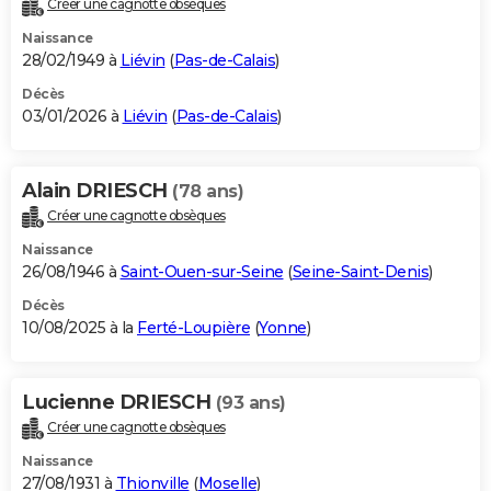
Créer une cagnotte obsèques
City break
Voyage de noces
Climat
Destinations
Voyage nature
Forum
+
PHOTO
Naissance
28/02/1949 à
Liévin
(
Pas-de-Calais
)
GUIDES D'ACHAT
Décès
03/01/2026 à
Liévin
(
Pas-de-Calais
)
BONS PLANS
CARTE DE VOEUX
Alain DRIESCH
(78 ans)
Carte Bonne année
Carte Pâques
Carte de Noël
Carte Saint-Valentin
Carte d'anniversaire
DICTIONNAIRE
Créer une cagnotte obsèques
Biographies
Expressions
Dictionnaire
Citations
Proverbes
PROGRAMME TV
Naissance
26/08/1946 à
Saint-Ouen-sur-Seine
(
Seine-Saint-Denis
)
COPAINS D'AVANT
Décès
10/08/2025 à la
Ferté-Loupière
(
Yonne
)
Se connecter
Collèges
Universités
Service militaire
S'inscrire
Lycées
Primaires
Entreprises
Avis de recherche
AVIS DE DÉCÈS
FORUM
Lucienne DRIESCH
(93 ans)
Lifestyle
Sport
Television
Cinema
Bricolage
Culture
Auto
Voyage
Créer une cagnotte obsèques
Naissance
27/08/1931 à
Thionville
(
Moselle
)