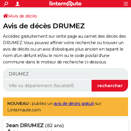
ACTUALITÉS
Connexion
S'inscrire
Avis de décès
Rechercher
Société
Education
Villes
Politique
Faits Divers
Monde
+
SPORT
Avis de décès DRUMEZ
Football
Cyclisme
Forum
Coupe du monde 2026
Tennis
Rugby
CULTURE
Accédez gratuitement sur cette page au carnet des décès des
TNT
Cinéma
Musique
Programme TV
Streaming
Sorties cinéma
+
DRUMEZ. Vous pouvez affiner votre recherche ou trouver un
FINANCE
avis de décès ou un avis d'obsèques plus ancien en tapant le
Impôts
Immobilier
Banque
Crédit
Retraite
Epargne
Risques naturels par ville
Assurance
AUTO
nom d'un défunt et/ou le nom ou le code postal d'une
commune dans le moteur de recherche ci-dessous.
Réserver un essai
Berlines
Forum auto
Essais
Citadines
SUV
+
HIGH-TECH
Meilleur smartphone
Ordinateurs
Guide high-tech
Mobiles
Internet
Jeux vidéo
+
BRICOLAGE
Aménagement intérieur
Cuisine
Jardinage
+
Forum
Extérieur
Salle de bains
Rangement
WEEK-END
Escapades
Expositions
Week-end nature
Guides de France
Patrimoine
Musées
+
LIFESTYLE
NOUVEAU :
publiez un
avis de décès gratuit
sur
Linternaute.com
Bien-être
Mode
+
Art de vivre
Loisirs
Modes de vie
SANTE
Jean DRUMEZ
Guide de la santé
Médicaments
+
Alimentation
Maladies
Sommeil
(82 ans)
VOYAGE