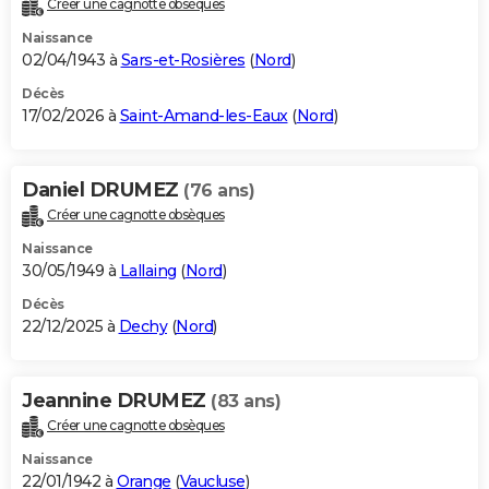
Créer une cagnotte obsèques
City break
Voyage de noces
Climat
Destinations
Voyage nature
Forum
+
PHOTO
Naissance
02/04/1943 à
Sars-et-Rosières
(
Nord
)
GUIDES D'ACHAT
Décès
17/02/2026 à
Saint-Amand-les-Eaux
(
Nord
)
BONS PLANS
CARTE DE VOEUX
Daniel DRUMEZ
(76 ans)
Carte Bonne année
Carte Pâques
Carte de Noël
Carte Saint-Valentin
Carte d'anniversaire
DICTIONNAIRE
Créer une cagnotte obsèques
Biographies
Expressions
Dictionnaire
Citations
Proverbes
PROGRAMME TV
Naissance
30/05/1949 à
Lallaing
(
Nord
)
COPAINS D'AVANT
Décès
22/12/2025 à
Dechy
(
Nord
)
Se connecter
Collèges
Universités
Service militaire
S'inscrire
Lycées
Primaires
Entreprises
Avis de recherche
AVIS DE DÉCÈS
FORUM
Jeannine DRUMEZ
(83 ans)
Lifestyle
Sport
Television
Cinema
Bricolage
Culture
Auto
Voyage
Créer une cagnotte obsèques
Naissance
22/01/1942 à
Orange
(
Vaucluse
)