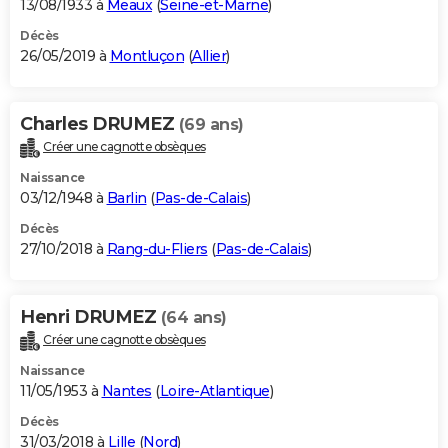
13/08/1933 à
Meaux
(
Seine-et-Marne
)
Décès
26/05/2019 à
Montluçon
(
Allier
)
Charles DRUMEZ
(69 ans)
Créer une cagnotte obsèques
Naissance
03/12/1948 à
Barlin
(
Pas-de-Calais
)
Décès
27/10/2018 à
Rang-du-Fliers
(
Pas-de-Calais
)
Henri DRUMEZ
(64 ans)
Créer une cagnotte obsèques
Naissance
11/05/1953 à
Nantes
(
Loire-Atlantique
)
Décès
31/03/2018 à
Lille
(
Nord
)