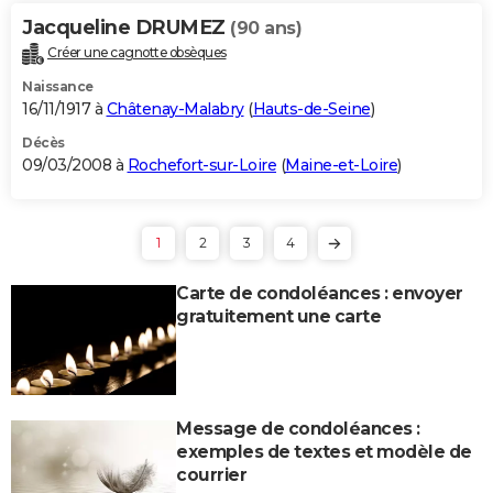
Jacqueline DRUMEZ
(90 ans)
Créer une cagnotte obsèques
Naissance
16/11/1917 à
Châtenay-Malabry
(
Hauts-de-Seine
)
Décès
09/03/2008 à
Rochefort-sur-Loire
(
Maine-et-Loire
)
1
2
3
4
Carte de condoléances : envoyer
gratuitement une carte
Message de condoléances :
exemples de textes et modèle de
courrier