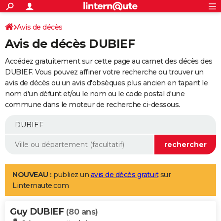
ACTUALITÉS
Connexion
S'inscrire
Avis de décès
Rechercher
Société
Education
Villes
Politique
Faits Divers
Monde
+
SPORT
Avis de décès DUBIEF
Football
Cyclisme
Forum
Coupe du monde 2026
Tennis
Rugby
CULTURE
Accédez gratuitement sur cette page au carnet des décès des
TNT
Cinéma
Musique
Programme TV
Streaming
Sorties cinéma
+
DUBIEF. Vous pouvez affiner votre recherche ou trouver un
FINANCE
avis de décès ou un avis d'obsèques plus ancien en tapant le
Impôts
Immobilier
Banque
Crédit
Retraite
Epargne
Risques naturels par ville
Assurance
AUTO
nom d'un défunt et/ou le nom ou le code postal d'une
commune dans le moteur de recherche ci-dessous.
Réserver un essai
Berlines
Forum auto
Essais
Citadines
SUV
+
HIGH-TECH
Meilleur smartphone
Ordinateurs
Guide high-tech
Mobiles
Internet
Jeux vidéo
+
BRICOLAGE
Aménagement intérieur
Cuisine
Jardinage
+
Forum
Extérieur
Salle de bains
Rangement
WEEK-END
Escapades
Expositions
Week-end nature
Guides de France
Patrimoine
Musées
+
LIFESTYLE
NOUVEAU :
publiez un
avis de décès gratuit
sur
Linternaute.com
Bien-être
Mode
+
Art de vivre
Loisirs
Modes de vie
SANTE
Guy DUBIEF
Guide de la santé
Médicaments
+
Alimentation
Maladies
Sommeil
(80 ans)
VOYAGE