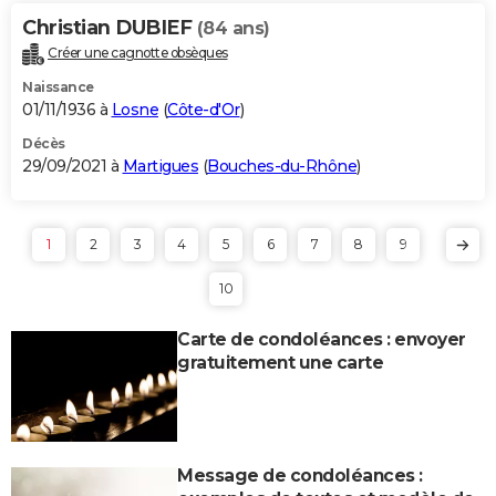
Christian DUBIEF
(84 ans)
Créer une cagnotte obsèques
Naissance
01/11/1936 à
Losne
(
Côte-d'Or
)
Décès
29/09/2021 à
Martigues
(
Bouches-du-Rhône
)
1
2
3
4
5
6
7
8
9
10
Carte de condoléances : envoyer
gratuitement une carte
Message de condoléances :