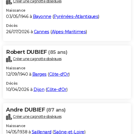
Créer une cagnotte obsèques
City break
Voyage de noces
Climat
Destinations
Voyage nature
Forum
+
PHOTO
Naissance
03/05/1946 à
Bayonne
(
Pyrénées-Atlantiques
)
GUIDES D'ACHAT
Décès
26/07/2026 à
Cannes
(
Alpes-Maritimes
)
BONS PLANS
CARTE DE VOEUX
Robert DUBIEF
(85 ans)
Carte Bonne année
Carte Pâques
Carte de Noël
Carte Saint-Valentin
Carte d'anniversaire
DICTIONNAIRE
Créer une cagnotte obsèques
Biographies
Expressions
Dictionnaire
Citations
Proverbes
PROGRAMME TV
Naissance
12/09/1940 à
Barges
(
Côte-d'Or
)
COPAINS D'AVANT
Décès
10/04/2026 à
Dijon
(
Côte-d'Or
)
Se connecter
Collèges
Universités
Service militaire
S'inscrire
Lycées
Primaires
Entreprises
Avis de recherche
AVIS DE DÉCÈS
FORUM
Andre DUBIEF
(87 ans)
Lifestyle
Sport
Television
Cinema
Bricolage
Culture
Auto
Voyage
Créer une cagnotte obsèques
Naissance
14/05/1938 à
Saillenard
(
Saône-et-Loire
)