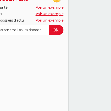
alité
Voir un exemple
rt
Voir un exemple
dossiers d'actu
Voir un exemple