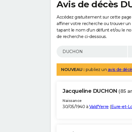
Avis de décès 
Accédez gratuitement sur cette pag
affiner votre recherche ou trouver un
tapant le nom d'un défunt et/ou le 
de recherche ci-dessous.
NOUVEAU :
publiez un
avis de décè
Jacqueline DUCHON
(85 a
Naissance
30/05/1940 à
Vald'Yerre
(
Eure-et-Lo