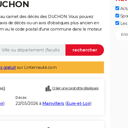
DUCHON
Actu
Spo
e au carnet des décès des DUCHON. Vous pouvez
 avis de décès ou un avis d'obsèques plus ancien en
Les 
nom ou le code postal d'une commune dans le moteur
s gratuit
sur Linternaute.com
ns)
Créer une cagnotte obsèques
Décès
ir
)
22/03/2026 à
Mainvilliers
(
Eure-et-Loir
)