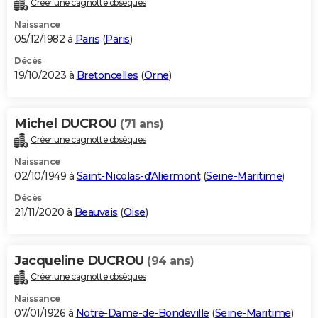
Créer une cagnotte obsèques
City break
Voyage de noces
Climat
Destinations
Voyage nature
Forum
+
PHOTO
Naissance
05/12/1982 à
Paris
(
Paris
)
GUIDES D'ACHAT
Décès
19/10/2023 à
Bretoncelles
(
Orne
)
BONS PLANS
CARTE DE VOEUX
Michel DUCROU
(71 ans)
Carte Bonne année
Carte Pâques
Carte de Noël
Carte Saint-Valentin
Carte d'anniversaire
DICTIONNAIRE
Créer une cagnotte obsèques
Biographies
Expressions
Dictionnaire
Citations
Proverbes
PROGRAMME TV
Naissance
02/10/1949 à
Saint-Nicolas-d'Aliermont
(
Seine-Maritime
)
COPAINS D'AVANT
Décès
21/11/2020 à
Beauvais
(
Oise
)
Se connecter
Collèges
Universités
Service militaire
S'inscrire
Lycées
Primaires
Entreprises
Avis de recherche
AVIS DE DÉCÈS
FORUM
Jacqueline DUCROU
(94 ans)
Lifestyle
Sport
Television
Cinema
Bricolage
Culture
Auto
Voyage
Créer une cagnotte obsèques
Naissance
07/01/1926 à
Notre-Dame-de-Bondeville
(
Seine-Maritime
)