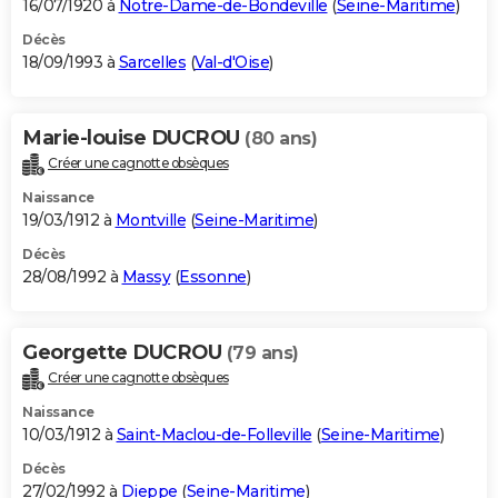
16/07/1920 à
Notre-Dame-de-Bondeville
(
Seine-Maritime
)
Décès
18/09/1993 à
Sarcelles
(
Val-d'Oise
)
Marie-louise DUCROU
(80 ans)
Créer une cagnotte obsèques
Naissance
19/03/1912 à
Montville
(
Seine-Maritime
)
Décès
28/08/1992 à
Massy
(
Essonne
)
Georgette DUCROU
(79 ans)
Créer une cagnotte obsèques
Naissance
10/03/1912 à
Saint-Maclou-de-Folleville
(
Seine-Maritime
)
Décès
27/02/1992 à
Dieppe
(
Seine-Maritime
)