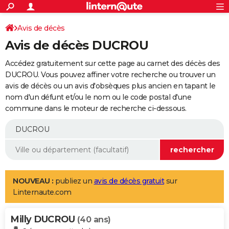
ACTUALITÉS
Connexion
S'inscrire
Avis de décès
Rechercher
Société
Education
Villes
Politique
Faits Divers
Monde
+
SPORT
Avis de décès DUCROU
Football
Cyclisme
Forum
Coupe du monde 2026
Tennis
Rugby
CULTURE
Accédez gratuitement sur cette page au carnet des décès des
TNT
Cinéma
Musique
Programme TV
Streaming
Sorties cinéma
+
DUCROU. Vous pouvez affiner votre recherche ou trouver un
FINANCE
avis de décès ou un avis d'obsèques plus ancien en tapant le
Impôts
Immobilier
Banque
Crédit
Retraite
Epargne
Risques naturels par ville
Assurance
AUTO
nom d'un défunt et/ou le nom ou le code postal d'une
commune dans le moteur de recherche ci-dessous.
Réserver un essai
Berlines
Forum auto
Essais
Citadines
SUV
+
HIGH-TECH
Meilleur smartphone
Ordinateurs
Guide high-tech
Mobiles
Internet
Jeux vidéo
+
BRICOLAGE
Aménagement intérieur
Cuisine
Jardinage
+
Forum
Extérieur
Salle de bains
Rangement
WEEK-END
Escapades
Expositions
Week-end nature
Guides de France
Patrimoine
Musées
+
LIFESTYLE
NOUVEAU :
publiez un
avis de décès gratuit
sur
Linternaute.com
Bien-être
Mode
+
Art de vivre
Loisirs
Modes de vie
SANTE
Milly DUCROU
Guide de la santé
Médicaments
+
Alimentation
Maladies
Sommeil
(40 ans)
VOYAGE