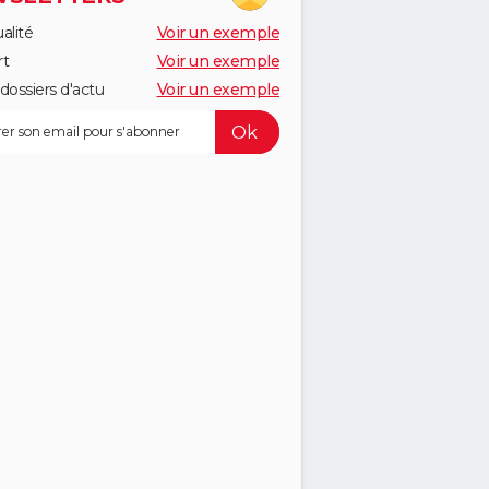
alité
Voir un exemple
rt
Voir un exemple
dossiers d'actu
Voir un exemple