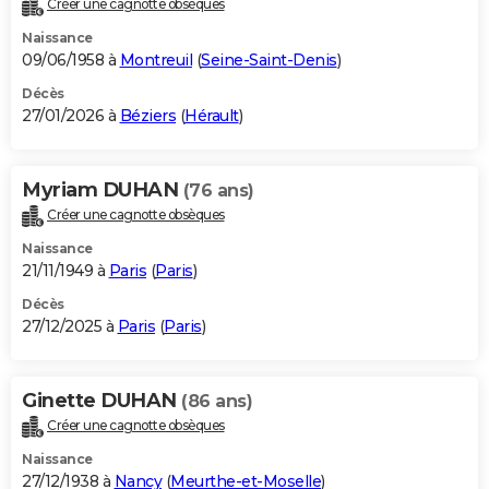
Créer une cagnotte obsèques
City break
Voyage de noces
Climat
Destinations
Voyage nature
Forum
+
PHOTO
Naissance
09/06/1958 à
Montreuil
(
Seine-Saint-Denis
)
GUIDES D'ACHAT
Décès
27/01/2026 à
Béziers
(
Hérault
)
BONS PLANS
CARTE DE VOEUX
Myriam DUHAN
(76 ans)
Carte Bonne année
Carte Pâques
Carte de Noël
Carte Saint-Valentin
Carte d'anniversaire
DICTIONNAIRE
Créer une cagnotte obsèques
Biographies
Expressions
Dictionnaire
Citations
Proverbes
PROGRAMME TV
Naissance
21/11/1949 à
Paris
(
Paris
)
COPAINS D'AVANT
Décès
27/12/2025 à
Paris
(
Paris
)
Se connecter
Collèges
Universités
Service militaire
S'inscrire
Lycées
Primaires
Entreprises
Avis de recherche
AVIS DE DÉCÈS
FORUM
Ginette DUHAN
(86 ans)
Lifestyle
Sport
Television
Cinema
Bricolage
Culture
Auto
Voyage
Créer une cagnotte obsèques
Naissance
27/12/1938 à
Nancy
(
Meurthe-et-Moselle
)