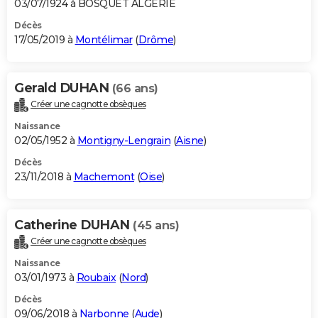
03/07/1924 à BOSQUET ALGERIE
Décès
17/05/2019 à
Montélimar
(
Drôme
)
Gerald DUHAN
(66 ans)
Créer une cagnotte obsèques
Naissance
02/05/1952 à
Montigny-Lengrain
(
Aisne
)
Décès
23/11/2018 à
Machemont
(
Oise
)
Catherine DUHAN
(45 ans)
Créer une cagnotte obsèques
Naissance
03/01/1973 à
Roubaix
(
Nord
)
Décès
09/06/2018 à
Narbonne
(
Aude
)