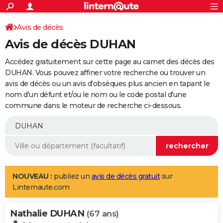
ACTUALITÉS
Connexion
S'inscrire
Avis de décès
Rechercher
Société
Education
Villes
Politique
Faits Divers
Monde
+
SPORT
Avis de décès DUHAN
Football
Cyclisme
Forum
Coupe du monde 2026
Tennis
Rugby
CULTURE
Accédez gratuitement sur cette page au carnet des décès des
TNT
Cinéma
Musique
Programme TV
Streaming
Sorties cinéma
+
DUHAN. Vous pouvez affiner votre recherche ou trouver un
FINANCE
avis de décès ou un avis d'obsèques plus ancien en tapant le
Impôts
Immobilier
Banque
Crédit
Retraite
Epargne
Risques naturels par ville
Assurance
AUTO
nom d'un défunt et/ou le nom ou le code postal d'une
commune dans le moteur de recherche ci-dessous.
Réserver un essai
Berlines
Forum auto
Essais
Citadines
SUV
+
HIGH-TECH
Meilleur smartphone
Ordinateurs
Guide high-tech
Mobiles
Internet
Jeux vidéo
+
BRICOLAGE
Aménagement intérieur
Cuisine
Jardinage
+
Forum
Extérieur
Salle de bains
Rangement
WEEK-END
Escapades
Expositions
Week-end nature
Guides de France
Patrimoine
Musées
+
LIFESTYLE
NOUVEAU :
publiez un
avis de décès gratuit
sur
Linternaute.com
Bien-être
Mode
+
Art de vivre
Loisirs
Modes de vie
SANTE
Nathalie DUHAN
Guide de la santé
Médicaments
+
Alimentation
Maladies
Sommeil
(67 ans)
VOYAGE