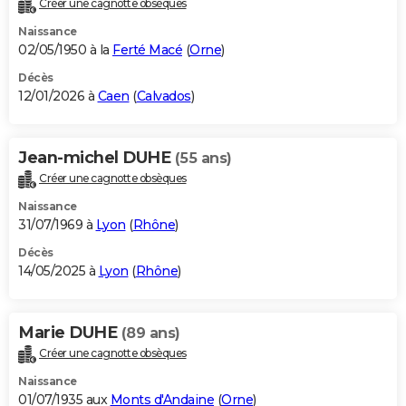
Créer une cagnotte obsèques
City break
Voyage de noces
Climat
Destinations
Voyage nature
Forum
+
PHOTO
Naissance
02/05/1950 à la
Ferté Macé
(
Orne
)
GUIDES D'ACHAT
Décès
12/01/2026 à
Caen
(
Calvados
)
BONS PLANS
CARTE DE VOEUX
Jean-michel DUHE
(55 ans)
Carte Bonne année
Carte Pâques
Carte de Noël
Carte Saint-Valentin
Carte d'anniversaire
DICTIONNAIRE
Créer une cagnotte obsèques
Biographies
Expressions
Dictionnaire
Citations
Proverbes
PROGRAMME TV
Naissance
31/07/1969 à
Lyon
(
Rhône
)
COPAINS D'AVANT
Décès
14/05/2025 à
Lyon
(
Rhône
)
Se connecter
Collèges
Universités
Service militaire
S'inscrire
Lycées
Primaires
Entreprises
Avis de recherche
AVIS DE DÉCÈS
FORUM
Marie DUHE
(89 ans)
Lifestyle
Sport
Television
Cinema
Bricolage
Culture
Auto
Voyage
Créer une cagnotte obsèques
Naissance
01/07/1935 aux
Monts d'Andaine
(
Orne
)