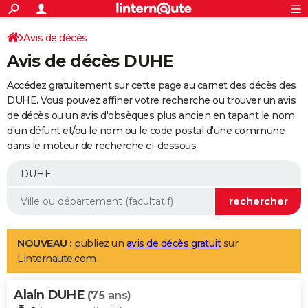
ACTUALITÉS
Connexion
S'inscrire
Avis de décès
Rechercher
Société
Education
Villes
Politique
Faits Divers
Monde
+
SPORT
Avis de décès DUHE
Football
Cyclisme
Forum
Coupe du monde 2026
Tennis
Rugby
CULTURE
Accédez gratuitement sur cette page au carnet des décès des
TNT
Cinéma
Musique
Programme TV
Streaming
Sorties cinéma
+
DUHE. Vous pouvez affiner votre recherche ou trouver un avis
FINANCE
de décès ou un avis d'obsèques plus ancien en tapant le nom
Impôts
Immobilier
Banque
Crédit
Retraite
Epargne
Risques naturels par ville
Assurance
AUTO
d'un défunt et/ou le nom ou le code postal d'une commune
dans le moteur de recherche ci-dessous.
Réserver un essai
Berlines
Forum auto
Essais
Citadines
SUV
+
HIGH-TECH
Meilleur smartphone
Ordinateurs
Guide high-tech
Mobiles
Internet
Jeux vidéo
+
BRICOLAGE
Aménagement intérieur
Cuisine
Jardinage
+
Forum
Extérieur
Salle de bains
Rangement
WEEK-END
Escapades
Expositions
Week-end nature
Guides de France
Patrimoine
Musées
+
LIFESTYLE
NOUVEAU :
publiez un
avis de décès gratuit
sur
Linternaute.com
Bien-être
Mode
+
Art de vivre
Loisirs
Modes de vie
SANTE
Alain DUHE
Guide de la santé
Médicaments
+
Alimentation
Maladies
Sommeil
(75 ans)
VOYAGE