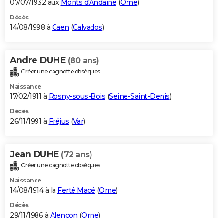
07/07/1932 aux
Monts d'Andaine
(
Orne
)
Décès
14/08/1998 à
Caen
(
Calvados
)
Andre DUHE
(80 ans)
Créer une cagnotte obsèques
Naissance
17/02/1911 à
Rosny-sous-Bois
(
Seine-Saint-Denis
)
Décès
26/11/1991 à
Fréjus
(
Var
)
Jean DUHE
(72 ans)
Créer une cagnotte obsèques
Naissance
14/08/1914 à la
Ferté Macé
(
Orne
)
Décès
29/11/1986 à
Alençon
(
Orne
)