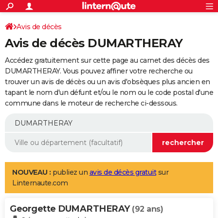
ACTUALITÉS
Connexion
S'inscrire
Avis de décès
Rechercher
Société
Education
Villes
Politique
Faits Divers
Monde
+
SPORT
Avis de décès DUMARTHERAY
Football
Cyclisme
Forum
Coupe du monde 2026
Tennis
Rugby
CULTURE
Accédez gratuitement sur cette page au carnet des décès des
TNT
Cinéma
Musique
Programme TV
Streaming
Sorties cinéma
+
DUMARTHERAY. Vous pouvez affiner votre recherche ou
FINANCE
trouver un avis de décès ou un avis d'obsèques plus ancien en
Impôts
Immobilier
Banque
Crédit
Retraite
Epargne
Risques naturels par ville
Assurance
AUTO
tapant le nom d'un défunt et/ou le nom ou le code postal d'une
commune dans le moteur de recherche ci-dessous.
Réserver un essai
Berlines
Forum auto
Essais
Citadines
SUV
+
HIGH-TECH
Meilleur smartphone
Ordinateurs
Guide high-tech
Mobiles
Internet
Jeux vidéo
+
BRICOLAGE
Aménagement intérieur
Cuisine
Jardinage
+
Forum
Extérieur
Salle de bains
Rangement
WEEK-END
Escapades
Expositions
Week-end nature
Guides de France
Patrimoine
Musées
+
LIFESTYLE
NOUVEAU :
publiez un
avis de décès gratuit
sur
Linternaute.com
Bien-être
Mode
+
Art de vivre
Loisirs
Modes de vie
SANTE
Georgette DUMARTHERAY
Guide de la santé
Médicaments
+
Alimentation
Maladies
Sommeil
(92 ans)
VOYAGE