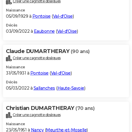
Créer une cagnotte obsèques
City break
Voyage de noces
Climat
Destinations
Voyage nature
Forum
+
PHOTO
Naissance
05/09/1929 à
Pontoise
(
Val-d'Oise
)
GUIDES D'ACHAT
Décès
03/09/2022 à
Eaubonne
(
Val-d'Oise
)
BONS PLANS
CARTE DE VOEUX
Claude DUMARTHERAY
(90 ans)
Carte Bonne année
Carte Pâques
Carte de Noël
Carte Saint-Valentin
Carte d'anniversaire
DICTIONNAIRE
Créer une cagnotte obsèques
Biographies
Expressions
Dictionnaire
Citations
Proverbes
PROGRAMME TV
Naissance
31/05/1931 à
Pontoise
(
Val-d'Oise
)
COPAINS D'AVANT
Décès
05/03/2022 à
Sallanches
(
Haute-Savoie
)
Se connecter
Collèges
Universités
Service militaire
S'inscrire
Lycées
Primaires
Entreprises
Avis de recherche
AVIS DE DÉCÈS
FORUM
Christian DUMARTHERAY
(70 ans)
Lifestyle
Sport
Television
Cinema
Bricolage
Culture
Auto
Voyage
Créer une cagnotte obsèques
Naissance
23/05/1951 à
Nancy
(
Meurthe-et-Moselle
)