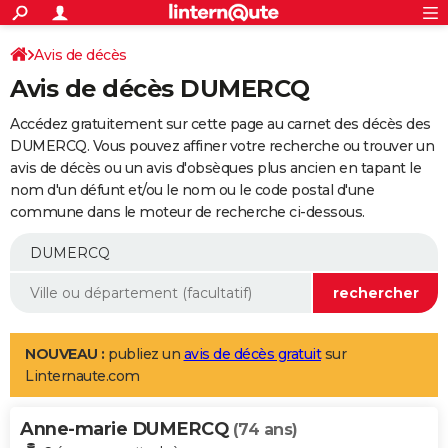
ACTUALITÉS
Connexion
S'inscrire
Avis de décès
Rechercher
Société
Education
Villes
Politique
Faits Divers
Monde
+
SPORT
Avis de décès DUMERCQ
Football
Cyclisme
Forum
Coupe du monde 2026
Tennis
Rugby
CULTURE
Accédez gratuitement sur cette page au carnet des décès des
TNT
Cinéma
Musique
Programme TV
Streaming
Sorties cinéma
+
DUMERCQ. Vous pouvez affiner votre recherche ou trouver un
FINANCE
avis de décès ou un avis d'obsèques plus ancien en tapant le
Impôts
Immobilier
Banque
Crédit
Retraite
Epargne
Risques naturels par ville
Assurance
AUTO
nom d'un défunt et/ou le nom ou le code postal d'une
commune dans le moteur de recherche ci-dessous.
Réserver un essai
Berlines
Forum auto
Essais
Citadines
SUV
+
HIGH-TECH
Meilleur smartphone
Ordinateurs
Guide high-tech
Mobiles
Internet
Jeux vidéo
+
BRICOLAGE
Aménagement intérieur
Cuisine
Jardinage
+
Forum
Extérieur
Salle de bains
Rangement
WEEK-END
Escapades
Expositions
Week-end nature
Guides de France
Patrimoine
Musées
+
LIFESTYLE
NOUVEAU :
publiez un
avis de décès gratuit
sur
Linternaute.com
Bien-être
Mode
+
Art de vivre
Loisirs
Modes de vie
SANTE
Anne-marie DUMERCQ
Guide de la santé
Médicaments
+
Alimentation
Maladies
Sommeil
(74 ans)
VOYAGE