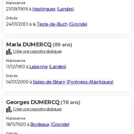
Naissance
21/09/1909 à
Hastingues
(
Landes
)
Décès
24/01/2001 à la
Teste-de-Buch
(
Gironde
)
Maria DUMERCQ
(89 ans)
Créer une cagnotte obsèques
Naissance
11/12/1910 à
Labenne
(
Landes
)
Décès
14/01/2000 à
Salies-de-Béarn
(
Pyrénées-Atlantiques
)
Georges DUMERCQ
(78 ans)
Créer une cagnotte obsèques
Naissance
18/11/1920 à
Bordeaux
(
Gironde
)
Décès