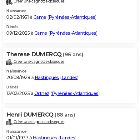
Créer une cagnotte obsèques
City break
Voyage de noces
Climat
Destinations
Voyage nature
Forum
+
PHOTO
Naissance
02/02/1951 à
Came
(
Pyrénées-Atlantiques
)
GUIDES D'ACHAT
Décès
09/12/2025 à
Came
(
Pyrénées-Atlantiques
)
BONS PLANS
CARTE DE VOEUX
Therese DUMERCQ
(96 ans)
Carte Bonne année
Carte Pâques
Carte de Noël
Carte Saint-Valentin
Carte d'anniversaire
DICTIONNAIRE
Créer une cagnotte obsèques
Biographies
Expressions
Dictionnaire
Citations
Proverbes
PROGRAMME TV
Naissance
20/08/1928 à
Hastingues
(
Landes
)
COPAINS D'AVANT
Décès
13/03/2025 à
Orthez
(
Pyrénées-Atlantiques
)
Se connecter
Collèges
Universités
Service militaire
S'inscrire
Lycées
Primaires
Entreprises
Avis de recherche
AVIS DE DÉCÈS
FORUM
Henri DUMERCQ
(88 ans)
Lifestyle
Sport
Television
Cinema
Bricolage
Culture
Auto
Voyage
Créer une cagnotte obsèques
Naissance
01/01/1937 à
Hastingues
(
Landes
)