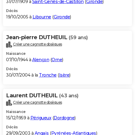
31/07/1909 à
Saint-Genès-de-Castillon
(
Gironde
)
Décès
19/10/2005 à
Libourne
(
Gironde
)
Jean-pierre DUTHEUIL
(59 ans)
Créer une cagnotte obsèques
Naissance
07/10/1944 à
Alençon
(
Orne
)
Décès
30/07/2004 à la
Tronche
(
Isère
)
Laurent DUTHEUIL
(43 ans)
Créer une cagnotte obsèques
Naissance
15/12/1959 à
Périgueux
(
Dordogne
)
Décès
29/09/2003 à
Angaïs
(
Pyrénées-Atlantiques
)