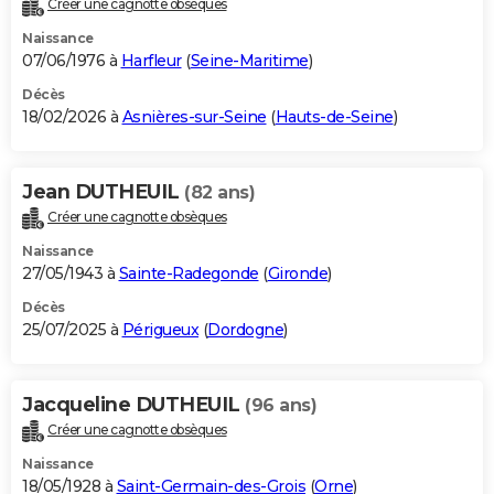
Créer une cagnotte obsèques
City break
Voyage de noces
Climat
Destinations
Voyage nature
Forum
+
PHOTO
Naissance
07/06/1976 à
Harfleur
(
Seine-Maritime
)
GUIDES D'ACHAT
Décès
18/02/2026 à
Asnières-sur-Seine
(
Hauts-de-Seine
)
BONS PLANS
CARTE DE VOEUX
Jean DUTHEUIL
(82 ans)
Carte Bonne année
Carte Pâques
Carte de Noël
Carte Saint-Valentin
Carte d'anniversaire
DICTIONNAIRE
Créer une cagnotte obsèques
Biographies
Expressions
Dictionnaire
Citations
Proverbes
PROGRAMME TV
Naissance
27/05/1943 à
Sainte-Radegonde
(
Gironde
)
COPAINS D'AVANT
Décès
25/07/2025 à
Périgueux
(
Dordogne
)
Se connecter
Collèges
Universités
Service militaire
S'inscrire
Lycées
Primaires
Entreprises
Avis de recherche
AVIS DE DÉCÈS
FORUM
Jacqueline DUTHEUIL
(96 ans)
Lifestyle
Sport
Television
Cinema
Bricolage
Culture
Auto
Voyage
Créer une cagnotte obsèques
Naissance
18/05/1928 à
Saint-Germain-des-Grois
(
Orne
)