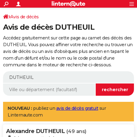
ACTUALITÉS
Connexion
S'inscrire
Avis de décès
Rechercher
Société
Education
Villes
Politique
Faits Divers
Monde
+
SPORT
Avis de décès DUTHEUIL
Football
Cyclisme
Forum
Coupe du monde 2026
Tennis
Rugby
CULTURE
Accédez gratuitement sur cette page au carnet des décès des
TNT
Cinéma
Musique
Programme TV
Streaming
Sorties cinéma
+
DUTHEUIL. Vous pouvez affiner votre recherche ou trouver un
FINANCE
avis de décès ou un avis d'obsèques plus ancien en tapant le
Impôts
Immobilier
Banque
Crédit
Retraite
Epargne
Risques naturels par ville
Assurance
AUTO
nom d'un défunt et/ou le nom ou le code postal d'une
commune dans le moteur de recherche ci-dessous.
Réserver un essai
Berlines
Forum auto
Essais
Citadines
SUV
+
HIGH-TECH
Meilleur smartphone
Ordinateurs
Guide high-tech
Mobiles
Internet
Jeux vidéo
+
BRICOLAGE
Aménagement intérieur
Cuisine
Jardinage
+
Forum
Extérieur
Salle de bains
Rangement
WEEK-END
Escapades
Expositions
Week-end nature
Guides de France
Patrimoine
Musées
+
LIFESTYLE
NOUVEAU :
publiez un
avis de décès gratuit
sur
Linternaute.com
Bien-être
Mode
+
Art de vivre
Loisirs
Modes de vie
SANTE
Alexandre DUTHEUIL
Guide de la santé
Médicaments
+
Alimentation
Maladies
Sommeil
(49 ans)
VOYAGE