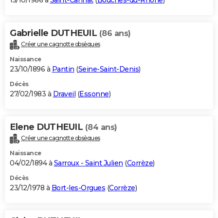
15/10/1986 à
Saint-Cannat
(
Bouches-du-Rhône
)
Gabrielle DUTHEUIL
(86 ans)
Créer une cagnotte obsèques
Naissance
23/10/1896 à
Pantin
(
Seine-Saint-Denis
)
Décès
27/02/1983 à
Draveil
(
Essonne
)
Elene DUTHEUIL
(84 ans)
Créer une cagnotte obsèques
Naissance
04/02/1894 à
Sarroux - Saint Julien
(
Corrèze
)
Décès
23/12/1978 à
Bort-les-Orgues
(
Corrèze
)