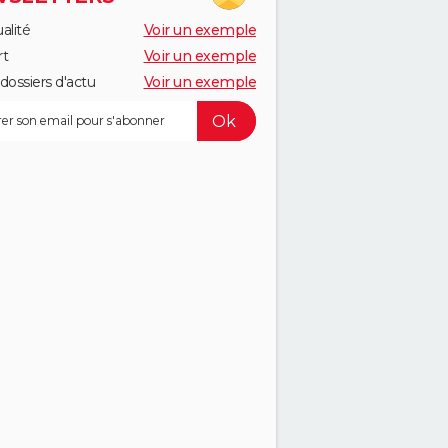
alité
Voir un exemple
rt
Voir un exemple
dossiers d'actu
Voir un exemple