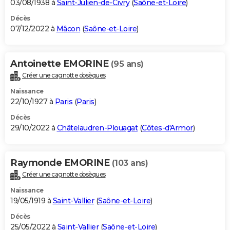
03/08/1938 à
Saint-Julien-de-Civry
(
Saône-et-Loire
)
Décès
07/12/2022 à
Mâcon
(
Saône-et-Loire
)
Antoinette EMORINE
(95 ans)
Créer une cagnotte obsèques
Naissance
22/10/1927 à
Paris
(
Paris
)
Décès
29/10/2022 à
Châtelaudren-Plouagat
(
Côtes-d'Armor
)
Raymonde EMORINE
(103 ans)
Créer une cagnotte obsèques
Naissance
19/05/1919 à
Saint-Vallier
(
Saône-et-Loire
)
Décès
25/05/2022 à
Saint-Vallier
(
Saône-et-Loire
)