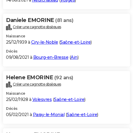
14/08/2021 à
Neufchâteau
(
Vosges
)
Daniele EMORINE
(81 ans)
Créer une cagnotte obsèques
Naissance
25/12/1939 à
Ciry-le-Noble
(
Saône-et-Loire
)
Décès
09/08/2021 à
Bourg-en-Bresse
(
Ain
)
Helene EMORINE
(92 ans)
Créer une cagnotte obsèques
Naissance
25/02/1928 à
Volesvres
(
Saône-et-Loire
)
Décès
05/02/2021 à
Paray-le-Monial
(
Saône-et-Loire
)