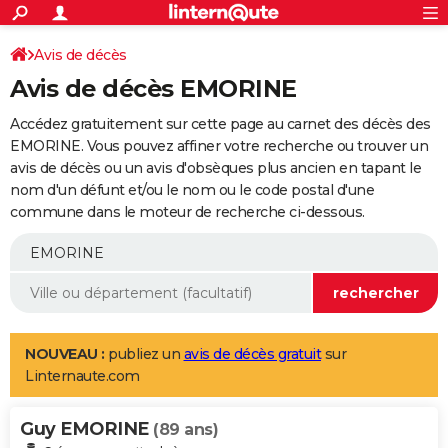
ACTUALITÉS
Connexion
S'inscrire
Avis de décès
Rechercher
Société
Education
Villes
Politique
Faits Divers
Monde
+
SPORT
Avis de décès EMORINE
Football
Cyclisme
Forum
Coupe du monde 2026
Tennis
Rugby
CULTURE
Accédez gratuitement sur cette page au carnet des décès des
TNT
Cinéma
Musique
Programme TV
Streaming
Sorties cinéma
+
EMORINE. Vous pouvez affiner votre recherche ou trouver un
FINANCE
avis de décès ou un avis d'obsèques plus ancien en tapant le
Impôts
Immobilier
Banque
Crédit
Retraite
Epargne
Risques naturels par ville
Assurance
AUTO
nom d'un défunt et/ou le nom ou le code postal d'une
commune dans le moteur de recherche ci-dessous.
Réserver un essai
Berlines
Forum auto
Essais
Citadines
SUV
+
HIGH-TECH
Meilleur smartphone
Ordinateurs
Guide high-tech
Mobiles
Internet
Jeux vidéo
+
BRICOLAGE
Aménagement intérieur
Cuisine
Jardinage
+
Forum
Extérieur
Salle de bains
Rangement
WEEK-END
Escapades
Expositions
Week-end nature
Guides de France
Patrimoine
Musées
+
LIFESTYLE
NOUVEAU :
publiez un
avis de décès gratuit
sur
Linternaute.com
Bien-être
Mode
+
Art de vivre
Loisirs
Modes de vie
SANTE
Guy EMORINE
Guide de la santé
Médicaments
+
Alimentation
Maladies
Sommeil
(89 ans)
VOYAGE