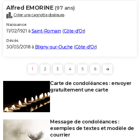
Alfred EMORINE
(97 ans)
Créer une cagnotte obsèques
Naissance
11/02/1921 à
Saint-Romain
(
Côte-d'Or
)
Décès
30/03/2018 à
Bligny-sur-Ouche
(
Côte-d'Or
)
1
2
3
4
5
6
Carte de condoléances : envoyer
gratuitement une carte
Message de condoléances :
exemples de textes et modèle de
courrier