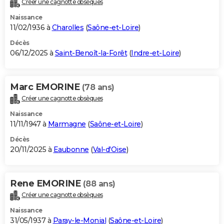
Créer une cagnotte obsèques
City break
Voyage de noces
Climat
Destinations
Voyage nature
Forum
+
PHOTO
Naissance
11/02/1936 à
Charolles
(
Saône-et-Loire
)
GUIDES D'ACHAT
Décès
06/12/2025 à
Saint-Benoît-la-Forêt
(
Indre-et-Loire
)
BONS PLANS
CARTE DE VOEUX
Marc EMORINE
(78 ans)
Carte Bonne année
Carte Pâques
Carte de Noël
Carte Saint-Valentin
Carte d'anniversaire
DICTIONNAIRE
Créer une cagnotte obsèques
Biographies
Expressions
Dictionnaire
Citations
Proverbes
PROGRAMME TV
Naissance
11/11/1947 à
Marmagne
(
Saône-et-Loire
)
COPAINS D'AVANT
Décès
20/11/2025 à
Eaubonne
(
Val-d'Oise
)
Se connecter
Collèges
Universités
Service militaire
S'inscrire
Lycées
Primaires
Entreprises
Avis de recherche
AVIS DE DÉCÈS
FORUM
Rene EMORINE
(88 ans)
Lifestyle
Sport
Television
Cinema
Bricolage
Culture
Auto
Voyage
Créer une cagnotte obsèques
Naissance
31/05/1937 à
Paray-le-Monial
(
Saône-et-Loire
)