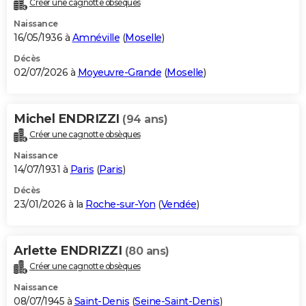
Créer une cagnotte obsèques
City break
Voyage de noces
Climat
Destinations
Voyage nature
Forum
+
PHOTO
Naissance
16/05/1936 à
Amnéville
(
Moselle
)
GUIDES D'ACHAT
Décès
02/07/2026 à
Moyeuvre-Grande
(
Moselle
)
BONS PLANS
CARTE DE VOEUX
Michel ENDRIZZI
(94 ans)
Carte Bonne année
Carte Pâques
Carte de Noël
Carte Saint-Valentin
Carte d'anniversaire
DICTIONNAIRE
Créer une cagnotte obsèques
Biographies
Expressions
Dictionnaire
Citations
Proverbes
PROGRAMME TV
Naissance
14/07/1931 à
Paris
(
Paris
)
COPAINS D'AVANT
Décès
23/01/2026 à la
Roche-sur-Yon
(
Vendée
)
Se connecter
Collèges
Universités
Service militaire
S'inscrire
Lycées
Primaires
Entreprises
Avis de recherche
AVIS DE DÉCÈS
FORUM
Arlette ENDRIZZI
(80 ans)
Lifestyle
Sport
Television
Cinema
Bricolage
Culture
Auto
Voyage
Créer une cagnotte obsèques
Naissance
08/07/1945 à
Saint-Denis
(
Seine-Saint-Denis
)