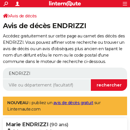
ACTUALITÉS
Connexion
S'inscrire
Avis de décès
Rechercher
Société
Education
Villes
Politique
Faits Divers
Monde
+
SPORT
Avis de décès ENDRIZZI
Football
Cyclisme
Forum
Coupe du monde 2026
Tennis
Rugby
CULTURE
Accédez gratuitement sur cette page au carnet des décès des
TNT
Cinéma
Musique
Programme TV
Streaming
Sorties cinéma
+
ENDRIZZI. Vous pouvez affiner votre recherche ou trouver un
FINANCE
avis de décès ou un avis d'obsèques plus ancien en tapant le
Impôts
Immobilier
Banque
Crédit
Retraite
Epargne
Risques naturels par ville
Assurance
AUTO
nom d'un défunt et/ou le nom ou le code postal d'une
commune dans le moteur de recherche ci-dessous.
Réserver un essai
Berlines
Forum auto
Essais
Citadines
SUV
+
HIGH-TECH
Meilleur smartphone
Ordinateurs
Guide high-tech
Mobiles
Internet
Jeux vidéo
+
BRICOLAGE
Aménagement intérieur
Cuisine
Jardinage
+
Forum
Extérieur
Salle de bains
Rangement
WEEK-END
Escapades
Expositions
Week-end nature
Guides de France
Patrimoine
Musées
+
LIFESTYLE
NOUVEAU :
publiez un
avis de décès gratuit
sur
Linternaute.com
Bien-être
Mode
+
Art de vivre
Loisirs
Modes de vie
SANTE
Marie ENDRIZZI
Guide de la santé
Médicaments
+
Alimentation
Maladies
Sommeil
(90 ans)
VOYAGE