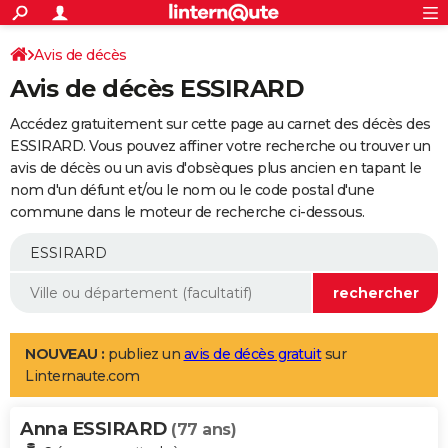
ACTUALITÉS
Connexion
S'inscrire
Avis de décès
Rechercher
Société
Education
Villes
Politique
Faits Divers
Monde
+
SPORT
Avis de décès ESSIRARD
Football
Cyclisme
Forum
Coupe du monde 2026
Tennis
Rugby
CULTURE
Accédez gratuitement sur cette page au carnet des décès des
TNT
Cinéma
Musique
Programme TV
Streaming
Sorties cinéma
+
ESSIRARD. Vous pouvez affiner votre recherche ou trouver un
FINANCE
avis de décès ou un avis d'obsèques plus ancien en tapant le
Impôts
Immobilier
Banque
Crédit
Retraite
Epargne
Risques naturels par ville
Assurance
AUTO
nom d'un défunt et/ou le nom ou le code postal d'une
commune dans le moteur de recherche ci-dessous.
Réserver un essai
Berlines
Forum auto
Essais
Citadines
SUV
+
HIGH-TECH
Meilleur smartphone
Ordinateurs
Guide high-tech
Mobiles
Internet
Jeux vidéo
+
BRICOLAGE
Aménagement intérieur
Cuisine
Jardinage
+
Forum
Extérieur
Salle de bains
Rangement
WEEK-END
Escapades
Expositions
Week-end nature
Guides de France
Patrimoine
Musées
+
LIFESTYLE
NOUVEAU :
publiez un
avis de décès gratuit
sur
Linternaute.com
Bien-être
Mode
+
Art de vivre
Loisirs
Modes de vie
SANTE
Anna ESSIRARD
Guide de la santé
Médicaments
+
Alimentation
Maladies
Sommeil
(77 ans)
VOYAGE