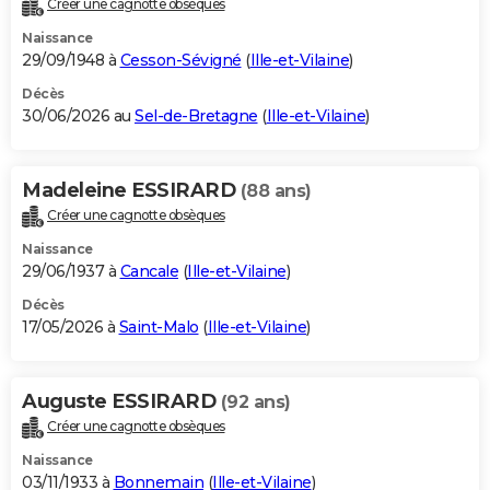
Créer une cagnotte obsèques
City break
Voyage de noces
Climat
Destinations
Voyage nature
Forum
+
PHOTO
Naissance
29/09/1948 à
Cesson-Sévigné
(
Ille-et-Vilaine
)
GUIDES D'ACHAT
Décès
30/06/2026 au
Sel-de-Bretagne
(
Ille-et-Vilaine
)
BONS PLANS
CARTE DE VOEUX
Madeleine ESSIRARD
(88 ans)
Carte Bonne année
Carte Pâques
Carte de Noël
Carte Saint-Valentin
Carte d'anniversaire
DICTIONNAIRE
Créer une cagnotte obsèques
Biographies
Expressions
Dictionnaire
Citations
Proverbes
PROGRAMME TV
Naissance
29/06/1937 à
Cancale
(
Ille-et-Vilaine
)
COPAINS D'AVANT
Décès
17/05/2026 à
Saint-Malo
(
Ille-et-Vilaine
)
Se connecter
Collèges
Universités
Service militaire
S'inscrire
Lycées
Primaires
Entreprises
Avis de recherche
AVIS DE DÉCÈS
FORUM
Auguste ESSIRARD
(92 ans)
Lifestyle
Sport
Television
Cinema
Bricolage
Culture
Auto
Voyage
Créer une cagnotte obsèques
Naissance
03/11/1933 à
Bonnemain
(
Ille-et-Vilaine
)