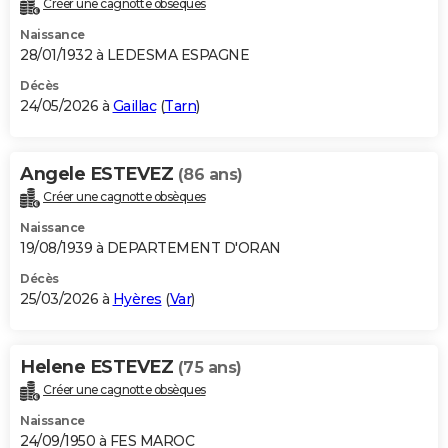
Créer une cagnotte obsèques
City break
Voyage de noces
Climat
Destinations
Voyage nature
Forum
+
PHOTO
Naissance
28/01/1932 à LEDESMA ESPAGNE
GUIDES D'ACHAT
Décès
24/05/2026 à
Gaillac
(
Tarn
)
BONS PLANS
CARTE DE VOEUX
Angele ESTEVEZ
(86 ans)
Carte Bonne année
Carte Pâques
Carte de Noël
Carte Saint-Valentin
Carte d'anniversaire
DICTIONNAIRE
Créer une cagnotte obsèques
Biographies
Expressions
Dictionnaire
Citations
Proverbes
PROGRAMME TV
Naissance
19/08/1939 à DEPARTEMENT D'ORAN
COPAINS D'AVANT
Décès
25/03/2026 à
Hyères
(
Var
)
Se connecter
Collèges
Universités
Service militaire
S'inscrire
Lycées
Primaires
Entreprises
Avis de recherche
AVIS DE DÉCÈS
FORUM
Helene ESTEVEZ
(75 ans)
Lifestyle
Sport
Television
Cinema
Bricolage
Culture
Auto
Voyage
Créer une cagnotte obsèques
Naissance
24/09/1950 à FES MAROC