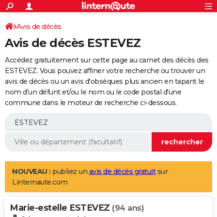
ACTUALITÉS
Connexion
S'inscrire
Avis de décès
Rechercher
Société
Education
Villes
Politique
Faits Divers
Monde
+
SPORT
Avis de décès ESTEVEZ
Football
Cyclisme
Forum
Coupe du monde 2026
Tennis
Rugby
CULTURE
Accédez gratuitement sur cette page au carnet des décès des
TNT
Cinéma
Musique
Programme TV
Streaming
Sorties cinéma
+
ESTEVEZ. Vous pouvez affiner votre recherche ou trouver un
FINANCE
avis de décès ou un avis d'obsèques plus ancien en tapant le
Impôts
Immobilier
Banque
Crédit
Retraite
Epargne
Risques naturels par ville
Assurance
AUTO
nom d'un défunt et/ou le nom ou le code postal d'une
commune dans le moteur de recherche ci-dessous.
Réserver un essai
Berlines
Forum auto
Essais
Citadines
SUV
+
HIGH-TECH
Meilleur smartphone
Ordinateurs
Guide high-tech
Mobiles
Internet
Jeux vidéo
+
BRICOLAGE
Aménagement intérieur
Cuisine
Jardinage
+
Forum
Extérieur
Salle de bains
Rangement
WEEK-END
Escapades
Expositions
Week-end nature
Guides de France
Patrimoine
Musées
+
LIFESTYLE
NOUVEAU :
publiez un
avis de décès gratuit
sur
Linternaute.com
Bien-être
Mode
+
Art de vivre
Loisirs
Modes de vie
SANTE
Marie-estelle ESTEVEZ
Guide de la santé
Médicaments
+
Alimentation
Maladies
Sommeil
(94 ans)
VOYAGE