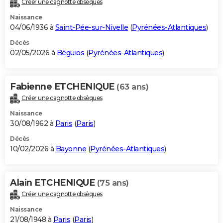
Créer une cagnotte obsèques
City break
Voyage de noces
Climat
Destinations
Voyage nature
Forum
+
PHOTO
Naissance
04/06/1936 à
Saint-Pée-sur-Nivelle
(
Pyrénées-Atlantiques
)
GUIDES D'ACHAT
Décès
02/05/2026 à
Béguios
(
Pyrénées-Atlantiques
)
BONS PLANS
CARTE DE VOEUX
Fabienne ETCHENIQUE
(63 ans)
Carte Bonne année
Carte Pâques
Carte de Noël
Carte Saint-Valentin
Carte d'anniversaire
DICTIONNAIRE
Créer une cagnotte obsèques
Biographies
Expressions
Dictionnaire
Citations
Proverbes
PROGRAMME TV
Naissance
30/08/1962 à
Paris
(
Paris
)
COPAINS D'AVANT
Décès
10/02/2026 à
Bayonne
(
Pyrénées-Atlantiques
)
Se connecter
Collèges
Universités
Service militaire
S'inscrire
Lycées
Primaires
Entreprises
Avis de recherche
AVIS DE DÉCÈS
FORUM
Alain ETCHENIQUE
(75 ans)
Lifestyle
Sport
Television
Cinema
Bricolage
Culture
Auto
Voyage
Créer une cagnotte obsèques
Naissance
21/08/1948 à
Paris
(
Paris
)