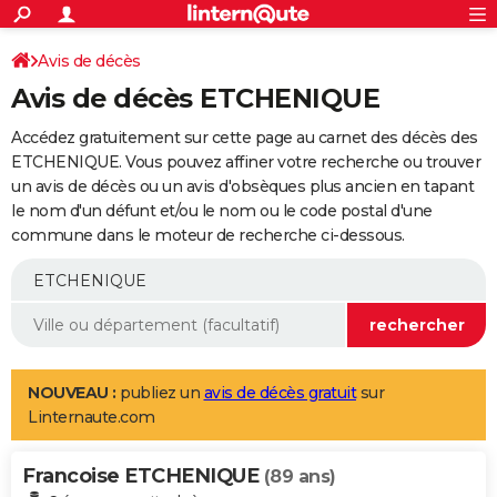
ACTUALITÉS
Connexion
S'inscrire
Avis de décès
Rechercher
Société
Education
Villes
Politique
Faits Divers
Monde
+
SPORT
Avis de décès ETCHENIQUE
Football
Cyclisme
Forum
Coupe du monde 2026
Tennis
Rugby
CULTURE
Accédez gratuitement sur cette page au carnet des décès des
TNT
Cinéma
Musique
Programme TV
Streaming
Sorties cinéma
+
ETCHENIQUE. Vous pouvez affiner votre recherche ou trouver
FINANCE
un avis de décès ou un avis d'obsèques plus ancien en tapant
Impôts
Immobilier
Banque
Crédit
Retraite
Epargne
Risques naturels par ville
Assurance
AUTO
le nom d'un défunt et/ou le nom ou le code postal d'une
commune dans le moteur de recherche ci-dessous.
Réserver un essai
Berlines
Forum auto
Essais
Citadines
SUV
+
HIGH-TECH
Meilleur smartphone
Ordinateurs
Guide high-tech
Mobiles
Internet
Jeux vidéo
+
BRICOLAGE
Aménagement intérieur
Cuisine
Jardinage
+
Forum
Extérieur
Salle de bains
Rangement
WEEK-END
Escapades
Expositions
Week-end nature
Guides de France
Patrimoine
Musées
+
LIFESTYLE
NOUVEAU :
publiez un
avis de décès gratuit
sur
Linternaute.com
Bien-être
Mode
+
Art de vivre
Loisirs
Modes de vie
SANTE
Francoise ETCHENIQUE
Guide de la santé
Médicaments
+
Alimentation
Maladies
Sommeil
(89 ans)
VOYAGE