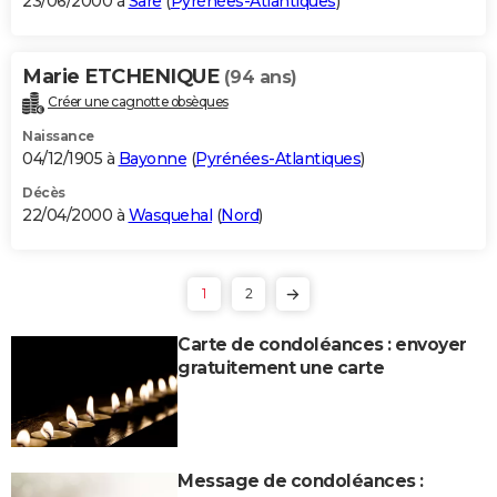
23/06/2000 à
Sare
(
Pyrénées-Atlantiques
)
Marie ETCHENIQUE
(94 ans)
Créer une cagnotte obsèques
Naissance
04/12/1905 à
Bayonne
(
Pyrénées-Atlantiques
)
Décès
22/04/2000 à
Wasquehal
(
Nord
)
1
2
Carte de condoléances : envoyer
gratuitement une carte
Message de condoléances :