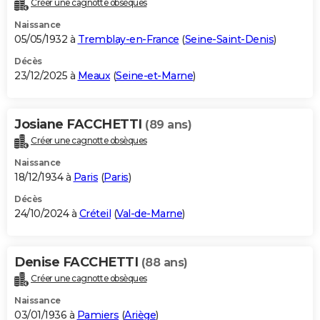
Créer une cagnotte obsèques
City break
Voyage de noces
Climat
Destinations
Voyage nature
Forum
+
PHOTO
Naissance
05/05/1932 à
Tremblay-en-France
(
Seine-Saint-Denis
)
GUIDES D'ACHAT
Décès
23/12/2025 à
Meaux
(
Seine-et-Marne
)
BONS PLANS
CARTE DE VOEUX
Josiane FACCHETTI
(89 ans)
Carte Bonne année
Carte Pâques
Carte de Noël
Carte Saint-Valentin
Carte d'anniversaire
DICTIONNAIRE
Créer une cagnotte obsèques
Biographies
Expressions
Dictionnaire
Citations
Proverbes
PROGRAMME TV
Naissance
18/12/1934 à
Paris
(
Paris
)
COPAINS D'AVANT
Décès
24/10/2024 à
Créteil
(
Val-de-Marne
)
Se connecter
Collèges
Universités
Service militaire
S'inscrire
Lycées
Primaires
Entreprises
Avis de recherche
AVIS DE DÉCÈS
FORUM
Denise FACCHETTI
(88 ans)
Lifestyle
Sport
Television
Cinema
Bricolage
Culture
Auto
Voyage
Créer une cagnotte obsèques
Naissance
03/01/1936 à
Pamiers
(
Ariège
)