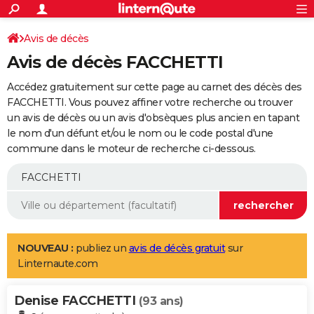
ACTUALITÉS
Connexion
S'inscrire
Avis de décès
Rechercher
Société
Education
Villes
Politique
Faits Divers
Monde
+
SPORT
Avis de décès FACCHETTI
Football
Cyclisme
Forum
Coupe du monde 2026
Tennis
Rugby
CULTURE
Accédez gratuitement sur cette page au carnet des décès des
TNT
Cinéma
Musique
Programme TV
Streaming
Sorties cinéma
+
FACCHETTI. Vous pouvez affiner votre recherche ou trouver
FINANCE
un avis de décès ou un avis d'obsèques plus ancien en tapant
Impôts
Immobilier
Banque
Crédit
Retraite
Epargne
Risques naturels par ville
Assurance
AUTO
le nom d'un défunt et/ou le nom ou le code postal d'une
commune dans le moteur de recherche ci-dessous.
Réserver un essai
Berlines
Forum auto
Essais
Citadines
SUV
+
HIGH-TECH
Meilleur smartphone
Ordinateurs
Guide high-tech
Mobiles
Internet
Jeux vidéo
+
BRICOLAGE
Aménagement intérieur
Cuisine
Jardinage
+
Forum
Extérieur
Salle de bains
Rangement
WEEK-END
Escapades
Expositions
Week-end nature
Guides de France
Patrimoine
Musées
+
LIFESTYLE
NOUVEAU :
publiez un
avis de décès gratuit
sur
Linternaute.com
Bien-être
Mode
+
Art de vivre
Loisirs
Modes de vie
SANTE
Denise FACCHETTI
Guide de la santé
Médicaments
+
Alimentation
Maladies
Sommeil
(93 ans)
VOYAGE