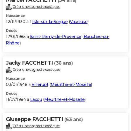
Marcel FACCHETTI
(54 ans)
Créer une cagnotte obsèques
Naissance
12/11/1930 à l'
Isle-sur-la-Sorgue
(
Vaucluse
)
Décès
17/01/1985 à
Saint-Rémy-de-Provence
(
Bouches-du-
Rhône
)
Jacky FACCHETTI
(36 ans)
Créer une cagnotte obsèques
Naissance
03/01/1948 à
Villerupt
(
Meurthe-et-Moselle
)
Décès
11/07/1984 à
Laxou
(
Meurthe-et-Moselle
)
Giuseppe FACCHETTI
(63 ans)
Créer une cagnotte obsèques