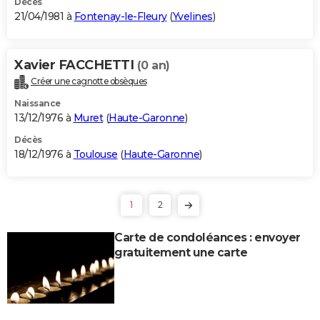
Décès
21/04/1981 à
Fontenay-le-Fleury
(
Yvelines
)
Xavier FACCHETTI
(0 an)
Créer une cagnotte obsèques
Naissance
13/12/1976 à
Muret
(
Haute-Garonne
)
Décès
18/12/1976 à
Toulouse
(
Haute-Garonne
)
1
2
Carte de condoléances : envoyer
gratuitement une carte