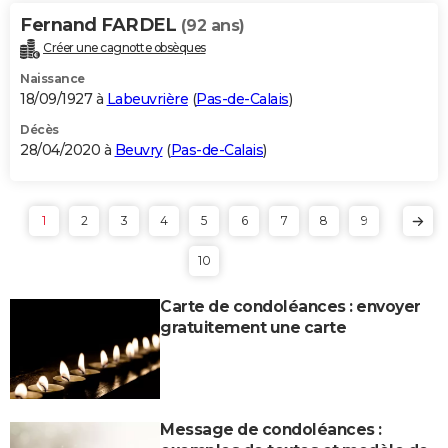
Fernand FARDEL
(92 ans)
Créer une cagnotte obsèques
Naissance
18/09/1927 à
Labeuvrière
(
Pas-de-Calais
)
Décès
28/04/2020 à
Beuvry
(
Pas-de-Calais
)
1
2
3
4
5
6
7
8
9
10
Carte de condoléances : envoyer
gratuitement une carte
Message de condoléances :