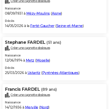
Créer une cagnotte obsèques
City break
Voyage de noces
Climat
Destinations
Voyage nature
Forum
+
PHOTO
Naissance
08/09/1931 à
Mézy-Moulins
(
Aisne
)
GUIDES D'ACHAT
Décès
14/05/2026 à la
Ferté-Gaucher
(
Seine-et-Marne
)
BONS PLANS
CARTE DE VOEUX
Stephane FARDEL
(51 ans)
Carte Bonne année
Carte Pâques
Carte de Noël
Carte Saint-Valentin
Carte d'anniversaire
DICTIONNAIRE
Créer une cagnotte obsèques
Biographies
Expressions
Dictionnaire
Citations
Proverbes
PROGRAMME TV
Naissance
12/06/1974 à
Metz
(
Moselle
)
COPAINS D'AVANT
Décès
25/03/2026 à
Ustaritz
(
Pyrénées-Atlantiques
)
Se connecter
Collèges
Universités
Service militaire
S'inscrire
Lycées
Primaires
Entreprises
Avis de recherche
AVIS DE DÉCÈS
FORUM
Francis FARDEL
(89 ans)
Lifestyle
Sport
Television
Cinema
Bricolage
Culture
Auto
Voyage
Créer une cagnotte obsèques
Naissance
14/12/1936 à
Merville
(
Nord
)