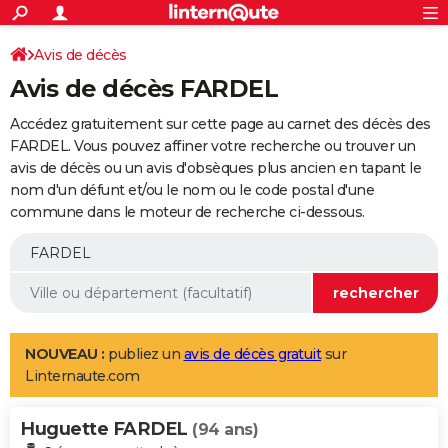
ACTUALITÉS
Connexion
S'inscrire
Avis de décès
Rechercher
Société
Education
Villes
Politique
Faits Divers
Monde
+
SPORT
Avis de décès FARDEL
Football
Cyclisme
Forum
Coupe du monde 2026
Tennis
Rugby
CULTURE
Accédez gratuitement sur cette page au carnet des décès des
TNT
Cinéma
Musique
Programme TV
Streaming
Sorties cinéma
+
FARDEL. Vous pouvez affiner votre recherche ou trouver un
FINANCE
avis de décès ou un avis d'obsèques plus ancien en tapant le
Impôts
Immobilier
Banque
Crédit
Retraite
Epargne
Risques naturels par ville
Assurance
AUTO
nom d'un défunt et/ou le nom ou le code postal d'une
commune dans le moteur de recherche ci-dessous.
Réserver un essai
Berlines
Forum auto
Essais
Citadines
SUV
+
HIGH-TECH
Meilleur smartphone
Ordinateurs
Guide high-tech
Mobiles
Internet
Jeux vidéo
+
BRICOLAGE
Aménagement intérieur
Cuisine
Jardinage
+
Forum
Extérieur
Salle de bains
Rangement
WEEK-END
Escapades
Expositions
Week-end nature
Guides de France
Patrimoine
Musées
+
LIFESTYLE
NOUVEAU :
publiez un
avis de décès gratuit
sur
Linternaute.com
Bien-être
Mode
+
Art de vivre
Loisirs
Modes de vie
SANTE
Huguette FARDEL
Guide de la santé
Médicaments
+
Alimentation
Maladies
Sommeil
(94 ans)
VOYAGE