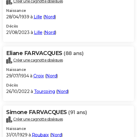
Créer une cagnotte obsèques
City break
Voyage de noces
Climat
Destinations
Voyage nature
Forum
+
PHOTO
Naissance
28/04/1939 à
Lille
(
Nord
)
GUIDES D'ACHAT
Décès
21/08/2023 à
Lille
(
Nord
)
BONS PLANS
CARTE DE VOEUX
Eliane FARVACQUES
(88 ans)
Carte Bonne année
Carte Pâques
Carte de Noël
Carte Saint-Valentin
Carte d'anniversaire
DICTIONNAIRE
Créer une cagnotte obsèques
Biographies
Expressions
Dictionnaire
Citations
Proverbes
PROGRAMME TV
Naissance
29/07/1934 à
Croix
(
Nord
)
COPAINS D'AVANT
Décès
26/10/2022 à
Tourcoing
(
Nord
)
Se connecter
Collèges
Universités
Service militaire
S'inscrire
Lycées
Primaires
Entreprises
Avis de recherche
AVIS DE DÉCÈS
FORUM
Simone FARVACQUES
(91 ans)
Lifestyle
Sport
Television
Cinema
Bricolage
Culture
Auto
Voyage
Créer une cagnotte obsèques
Naissance
31/01/1929 à
Roubaix
(
Nord
)