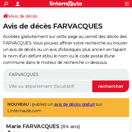
ACTUALITÉS
Connexion
S'inscrire
Avis de décès
Rechercher
Société
Education
Villes
Politique
Faits Divers
Monde
+
SPORT
Avis de décès FARVACQUES
Football
Cyclisme
Forum
Coupe du monde 2026
Tennis
Rugby
CULTURE
Accédez gratuitement sur cette page au carnet des décès des
TNT
Cinéma
Musique
Programme TV
Streaming
Sorties cinéma
+
FARVACQUES. Vous pouvez affiner votre recherche ou trouver
FINANCE
un avis de décès ou un avis d'obsèques plus ancien en tapant
Impôts
Immobilier
Banque
Crédit
Retraite
Epargne
Risques naturels par ville
Assurance
AUTO
le nom d'un défunt et/ou le nom ou le code postal d'une
commune dans le moteur de recherche ci-dessous.
Réserver un essai
Berlines
Forum auto
Essais
Citadines
SUV
+
HIGH-TECH
Meilleur smartphone
Ordinateurs
Guide high-tech
Mobiles
Internet
Jeux vidéo
+
BRICOLAGE
Aménagement intérieur
Cuisine
Jardinage
+
Forum
Extérieur
Salle de bains
Rangement
WEEK-END
Escapades
Expositions
Week-end nature
Guides de France
Patrimoine
Musées
+
LIFESTYLE
NOUVEAU :
publiez un
avis de décès gratuit
sur
Linternaute.com
Bien-être
Mode
+
Art de vivre
Loisirs
Modes de vie
SANTE
Marie FARVACQUES
Guide de la santé
Médicaments
+
Alimentation
Maladies
Sommeil
(84 ans)
VOYAGE