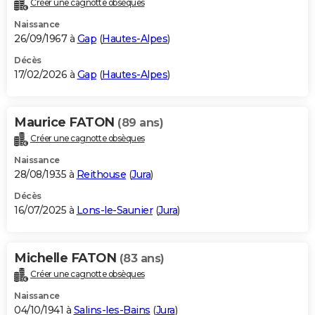
Créer une cagnotte obsèques
City break
Voyage de noces
Climat
Destinations
Voyage nature
Forum
+
PHOTO
Naissance
26/09/1967 à
Gap
(
Hautes-Alpes
)
GUIDES D'ACHAT
Décès
17/02/2026 à
Gap
(
Hautes-Alpes
)
BONS PLANS
CARTE DE VOEUX
Maurice FATON
(89 ans)
Carte Bonne année
Carte Pâques
Carte de Noël
Carte Saint-Valentin
Carte d'anniversaire
DICTIONNAIRE
Créer une cagnotte obsèques
Biographies
Expressions
Dictionnaire
Citations
Proverbes
PROGRAMME TV
Naissance
28/08/1935 à
Reithouse
(
Jura
)
COPAINS D'AVANT
Décès
16/07/2025 à
Lons-le-Saunier
(
Jura
)
Se connecter
Collèges
Universités
Service militaire
S'inscrire
Lycées
Primaires
Entreprises
Avis de recherche
AVIS DE DÉCÈS
FORUM
Michelle FATON
(83 ans)
Lifestyle
Sport
Television
Cinema
Bricolage
Culture
Auto
Voyage
Créer une cagnotte obsèques
Naissance
04/10/1941 à
Salins-les-Bains
(
Jura
)