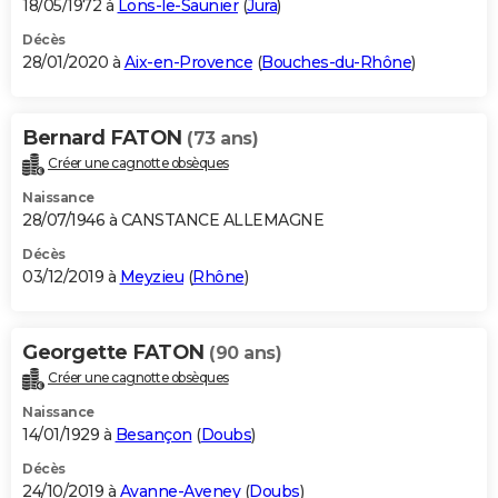
18/05/1972 à
Lons-le-Saunier
(
Jura
)
Décès
28/01/2020 à
Aix-en-Provence
(
Bouches-du-Rhône
)
Bernard FATON
(73 ans)
Créer une cagnotte obsèques
Naissance
28/07/1946 à CANSTANCE ALLEMAGNE
Décès
03/12/2019 à
Meyzieu
(
Rhône
)
Georgette FATON
(90 ans)
Créer une cagnotte obsèques
Naissance
14/01/1929 à
Besançon
(
Doubs
)
Décès
24/10/2019 à
Avanne-Aveney
(
Doubs
)