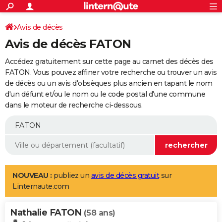
ACTUALITÉS
Connexion
S'inscrire
Avis de décès
Rechercher
Société
Education
Villes
Politique
Faits Divers
Monde
+
SPORT
Avis de décès FATON
Football
Cyclisme
Forum
Coupe du monde 2026
Tennis
Rugby
CULTURE
Accédez gratuitement sur cette page au carnet des décès des
TNT
Cinéma
Musique
Programme TV
Streaming
Sorties cinéma
+
FATON. Vous pouvez affiner votre recherche ou trouver un avis
FINANCE
de décès ou un avis d'obsèques plus ancien en tapant le nom
Impôts
Immobilier
Banque
Crédit
Retraite
Epargne
Risques naturels par ville
Assurance
AUTO
d'un défunt et/ou le nom ou le code postal d'une commune
dans le moteur de recherche ci-dessous.
Réserver un essai
Berlines
Forum auto
Essais
Citadines
SUV
+
HIGH-TECH
Meilleur smartphone
Ordinateurs
Guide high-tech
Mobiles
Internet
Jeux vidéo
+
BRICOLAGE
Aménagement intérieur
Cuisine
Jardinage
+
Forum
Extérieur
Salle de bains
Rangement
WEEK-END
Escapades
Expositions
Week-end nature
Guides de France
Patrimoine
Musées
+
LIFESTYLE
NOUVEAU :
publiez un
avis de décès gratuit
sur
Linternaute.com
Bien-être
Mode
+
Art de vivre
Loisirs
Modes de vie
SANTE
Nathalie FATON
Guide de la santé
Médicaments
+
Alimentation
Maladies
Sommeil
(58 ans)
VOYAGE