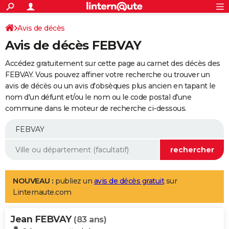
ACTUALITÉS
Connexion
S'inscrire
Avis de décès
Rechercher
Société
Education
Villes
Politique
Faits Divers
Monde
+
SPORT
Avis de décès FEBVAY
Football
Cyclisme
Forum
Coupe du monde 2026
Tennis
Rugby
CULTURE
Accédez gratuitement sur cette page au carnet des décès des
TNT
Cinéma
Musique
Programme TV
Streaming
Sorties cinéma
+
FEBVAY. Vous pouvez affiner votre recherche ou trouver un
FINANCE
avis de décès ou un avis d'obsèques plus ancien en tapant le
Impôts
Immobilier
Banque
Crédit
Retraite
Epargne
Risques naturels par ville
Assurance
AUTO
nom d'un défunt et/ou le nom ou le code postal d'une
commune dans le moteur de recherche ci-dessous.
Réserver un essai
Berlines
Forum auto
Essais
Citadines
SUV
+
HIGH-TECH
Meilleur smartphone
Ordinateurs
Guide high-tech
Mobiles
Internet
Jeux vidéo
+
BRICOLAGE
Aménagement intérieur
Cuisine
Jardinage
+
Forum
Extérieur
Salle de bains
Rangement
WEEK-END
Escapades
Expositions
Week-end nature
Guides de France
Patrimoine
Musées
+
LIFESTYLE
NOUVEAU :
publiez un
avis de décès gratuit
sur
Linternaute.com
Bien-être
Mode
+
Art de vivre
Loisirs
Modes de vie
SANTE
Jean FEBVAY
Guide de la santé
Médicaments
+
Alimentation
Maladies
Sommeil
(83 ans)
VOYAGE