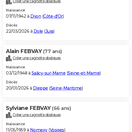
Créer une cagnotte obsèques
City break
Voyage de noces
Climat
Destinations
Voyage nature
Forum
+
PHOTO
Naissance
07/11/1942 à
Dijon
(
Côte-d'Or
)
GUIDES D'ACHAT
Décès
22/03/2026 à
Dole
(
Jura
)
BONS PLANS
CARTE DE VOEUX
Alain FEBVAY
(77 ans)
Carte Bonne année
Carte Pâques
Carte de Noël
Carte Saint-Valentin
Carte d'anniversaire
DICTIONNAIRE
Créer une cagnotte obsèques
Biographies
Expressions
Dictionnaire
Citations
Proverbes
PROGRAMME TV
Naissance
03/12/1948 à
Saâcy-sur-Marne
(
Seine-et-Marne
)
COPAINS D'AVANT
Décès
20/01/2026 à
Dieppe
(
Seine-Maritime
)
Se connecter
Collèges
Universités
Service militaire
S'inscrire
Lycées
Primaires
Entreprises
Avis de recherche
AVIS DE DÉCÈS
FORUM
Sylviane FEBVAY
(66 ans)
Lifestyle
Sport
Television
Cinema
Bricolage
Culture
Auto
Voyage
Créer une cagnotte obsèques
Naissance
11/05/1959 à
Nomexy
(
Vosges
)