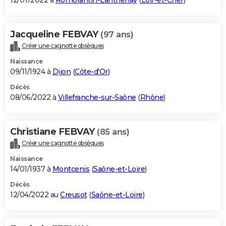
12/07/2022 à
Romorantin-Lanthenay
(
Loir-et-Cher
)
Jacqueline FEBVAY
(97 ans)
Créer une cagnotte obsèques
Naissance
09/11/1924 à
Dijon
(
Côte-d'Or
)
Décès
08/06/2022 à
Villefranche-sur-Saône
(
Rhône
)
Christiane FEBVAY
(85 ans)
Créer une cagnotte obsèques
Naissance
14/01/1937 à
Montcenis
(
Saône-et-Loire
)
Décès
12/04/2022 au
Creusot
(
Saône-et-Loire
)