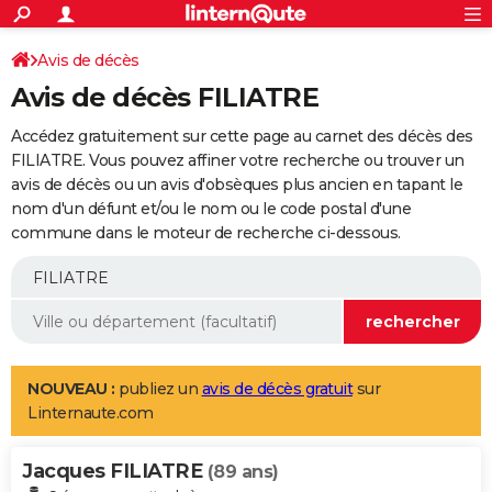
ACTUALITÉS
Connexion
S'inscrire
Avis de décès
Rechercher
Société
Education
Villes
Politique
Faits Divers
Monde
+
SPORT
Avis de décès FILIATRE
Football
Cyclisme
Forum
Coupe du monde 2026
Tennis
Rugby
CULTURE
Accédez gratuitement sur cette page au carnet des décès des
TNT
Cinéma
Musique
Programme TV
Streaming
Sorties cinéma
+
FILIATRE. Vous pouvez affiner votre recherche ou trouver un
FINANCE
avis de décès ou un avis d'obsèques plus ancien en tapant le
Impôts
Immobilier
Banque
Crédit
Retraite
Epargne
Risques naturels par ville
Assurance
AUTO
nom d'un défunt et/ou le nom ou le code postal d'une
commune dans le moteur de recherche ci-dessous.
Réserver un essai
Berlines
Forum auto
Essais
Citadines
SUV
+
HIGH-TECH
Meilleur smartphone
Ordinateurs
Guide high-tech
Mobiles
Internet
Jeux vidéo
+
BRICOLAGE
Aménagement intérieur
Cuisine
Jardinage
+
Forum
Extérieur
Salle de bains
Rangement
WEEK-END
Escapades
Expositions
Week-end nature
Guides de France
Patrimoine
Musées
+
LIFESTYLE
NOUVEAU :
publiez un
avis de décès gratuit
sur
Linternaute.com
Bien-être
Mode
+
Art de vivre
Loisirs
Modes de vie
SANTE
Jacques FILIATRE
Guide de la santé
Médicaments
+
Alimentation
Maladies
Sommeil
(89 ans)
VOYAGE