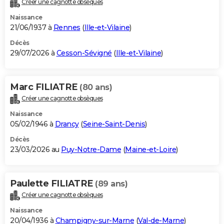
Créer une cagnotte obsèques
City break
Voyage de noces
Climat
Destinations
Voyage nature
Forum
+
PHOTO
Naissance
21/06/1937 à
Rennes
(
Ille-et-Vilaine
)
GUIDES D'ACHAT
Décès
29/07/2026 à
Cesson-Sévigné
(
Ille-et-Vilaine
)
BONS PLANS
CARTE DE VOEUX
Marc FILIATRE
(80 ans)
Carte Bonne année
Carte Pâques
Carte de Noël
Carte Saint-Valentin
Carte d'anniversaire
DICTIONNAIRE
Créer une cagnotte obsèques
Biographies
Expressions
Dictionnaire
Citations
Proverbes
PROGRAMME TV
Naissance
05/02/1946 à
Drancy
(
Seine-Saint-Denis
)
COPAINS D'AVANT
Décès
23/03/2026 au
Puy-Notre-Dame
(
Maine-et-Loire
)
Se connecter
Collèges
Universités
Service militaire
S'inscrire
Lycées
Primaires
Entreprises
Avis de recherche
AVIS DE DÉCÈS
FORUM
Paulette FILIATRE
(89 ans)
Lifestyle
Sport
Television
Cinema
Bricolage
Culture
Auto
Voyage
Créer une cagnotte obsèques
Naissance
20/04/1936 à
Champigny-sur-Marne
(
Val-de-Marne
)