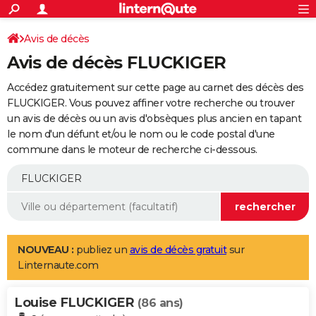
ACTUALITÉS
Connexion
S'inscrire
Avis de décès
Rechercher
Société
Education
Villes
Politique
Faits Divers
Monde
+
SPORT
Avis de décès FLUCKIGER
Football
Cyclisme
Forum
Coupe du monde 2026
Tennis
Rugby
CULTURE
Accédez gratuitement sur cette page au carnet des décès des
TNT
Cinéma
Musique
Programme TV
Streaming
Sorties cinéma
+
FLUCKIGER. Vous pouvez affiner votre recherche ou trouver
FINANCE
un avis de décès ou un avis d'obsèques plus ancien en tapant
Impôts
Immobilier
Banque
Crédit
Retraite
Epargne
Risques naturels par ville
Assurance
AUTO
le nom d'un défunt et/ou le nom ou le code postal d'une
commune dans le moteur de recherche ci-dessous.
Réserver un essai
Berlines
Forum auto
Essais
Citadines
SUV
+
HIGH-TECH
Meilleur smartphone
Ordinateurs
Guide high-tech
Mobiles
Internet
Jeux vidéo
+
BRICOLAGE
Aménagement intérieur
Cuisine
Jardinage
+
Forum
Extérieur
Salle de bains
Rangement
WEEK-END
Escapades
Expositions
Week-end nature
Guides de France
Patrimoine
Musées
+
LIFESTYLE
NOUVEAU :
publiez un
avis de décès gratuit
sur
Linternaute.com
Bien-être
Mode
+
Art de vivre
Loisirs
Modes de vie
SANTE
Louise FLUCKIGER
Guide de la santé
Médicaments
+
Alimentation
Maladies
Sommeil
(86 ans)
VOYAGE