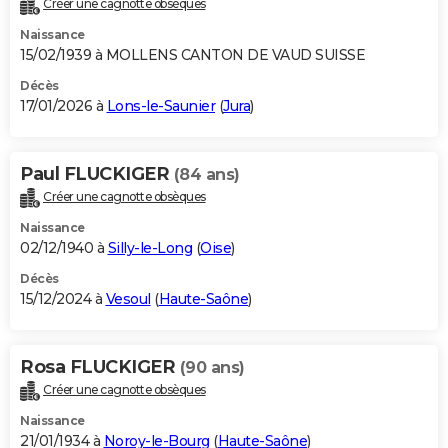
Créer une cagnotte obsèques
City break
Voyage de noces
Climat
Destinations
Voyage nature
Forum
+
PHOTO
Naissance
15/02/1939 à MOLLENS CANTON DE VAUD SUISSE
GUIDES D'ACHAT
Décès
17/01/2026 à
Lons-le-Saunier
(
Jura
)
BONS PLANS
CARTE DE VOEUX
Paul FLUCKIGER
(84 ans)
Carte Bonne année
Carte Pâques
Carte de Noël
Carte Saint-Valentin
Carte d'anniversaire
DICTIONNAIRE
Créer une cagnotte obsèques
Biographies
Expressions
Dictionnaire
Citations
Proverbes
PROGRAMME TV
Naissance
02/12/1940 à
Silly-le-Long
(
Oise
)
COPAINS D'AVANT
Décès
15/12/2024 à
Vesoul
(
Haute-Saône
)
Se connecter
Collèges
Universités
Service militaire
S'inscrire
Lycées
Primaires
Entreprises
Avis de recherche
AVIS DE DÉCÈS
FORUM
Rosa FLUCKIGER
(90 ans)
Lifestyle
Sport
Television
Cinema
Bricolage
Culture
Auto
Voyage
Créer une cagnotte obsèques
Naissance
21/01/1934 à
Noroy-le-Bourg
(
Haute-Saône
)