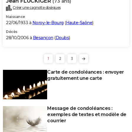
Jean FLUCKIGER
(73 ans)
Créer une cagnotte obsèques
Naissance
22/06/1933 à
Noroy-le-Bourg
(
Haute-Saône
)
Décès
28/10/2006 à
Besançon
(
Doubs
)
1
2
3
Carte de condoléances : envoyer
gratuitement une carte
Message de condoléances :
exemples de textes et modèle de
courrier