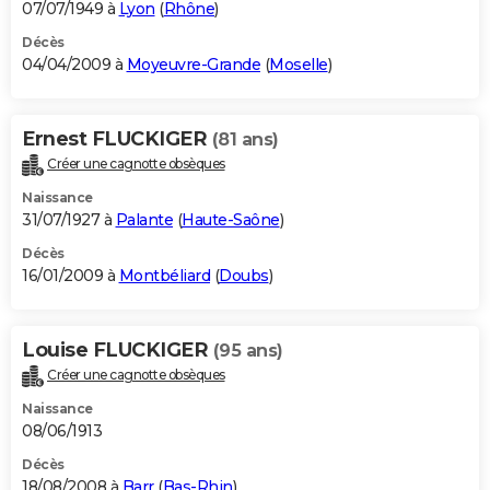
07/07/1949 à
Lyon
(
Rhône
)
Décès
04/04/2009 à
Moyeuvre-Grande
(
Moselle
)
Ernest FLUCKIGER
(81 ans)
Créer une cagnotte obsèques
Naissance
31/07/1927 à
Palante
(
Haute-Saône
)
Décès
16/01/2009 à
Montbéliard
(
Doubs
)
Louise FLUCKIGER
(95 ans)
Créer une cagnotte obsèques
Naissance
08/06/1913
Décès
18/08/2008 à
Barr
(
Bas-Rhin
)