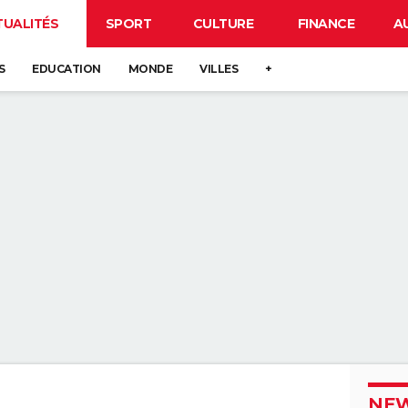
TUALITÉS
SPORT
CULTURE
FINANCE
A
S
EDUCATION
MONDE
VILLES
+
NEW