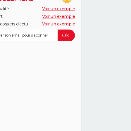
alité
Voir un exemple
rt
Voir un exemple
dossiers d'actu
Voir un exemple