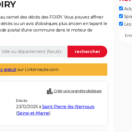
OIRY
Actu
Spo
au carnet des décès des FOIRY. Vous pouvez affiner
 décès ou un avis d'obsèques plus ancien en tapant le
Les 
code postal d'une commune dans le moteur de
s gratuit
sur Linternaute.com
Créer une cagnotte obsèques
Décès
23/12/2025 à
Saint-Pierre-lès-Nemours
(
Seine-et-Marne
)