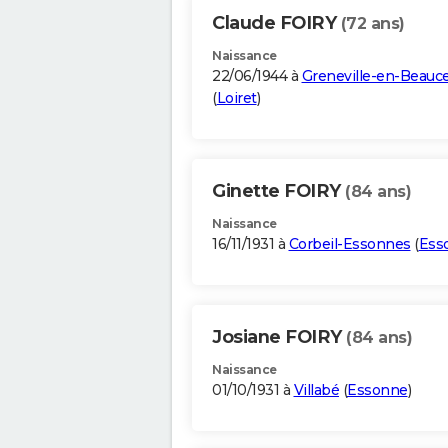
Claude FOIRY
(72 ans)
Naissance
22/06/1944 à
Greneville-en-Beauc
(
Loiret
)
Ginette FOIRY
(84 ans)
Naissance
16/11/1931 à
Corbeil-Essonnes
(
Ess
Josiane FOIRY
(84 ans)
Naissance
01/10/1931 à
Villabé
(
Essonne
)