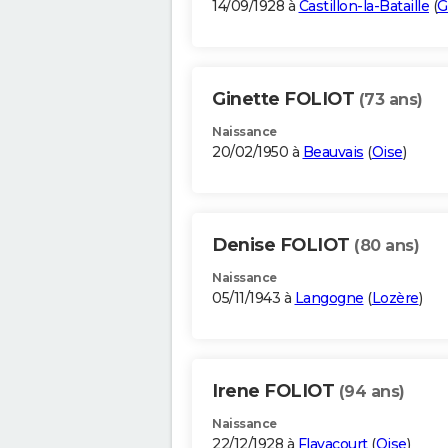
14/09/1928 à
Castillon-la-Bataille
(
G
Ginette FOLIOT
(73 ans)
Naissance
20/02/1950 à
Beauvais
(
Oise
)
Denise FOLIOT
(80 ans)
Naissance
05/11/1943 à
Langogne
(
Lozère
)
Irene FOLIOT
(94 ans)
Naissance
22/12/1928 à
Flavacourt
(
Oise
)