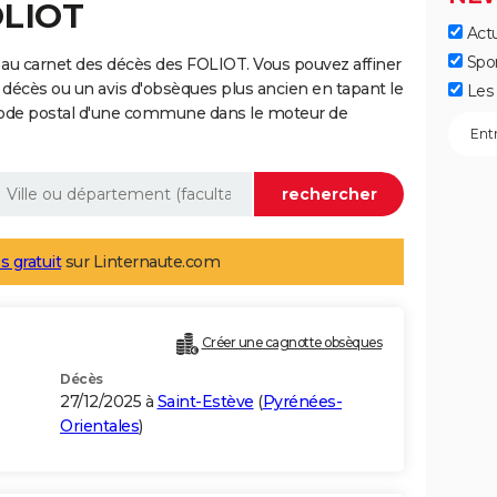
OLIOT
Actu
Spo
au carnet des décès des FOLIOT. Vous pouvez affiner
 décès ou un avis d'obsèques plus ancien en tapant le
Les 
code postal d'une commune dans le moteur de
s gratuit
sur Linternaute.com
Créer une cagnotte obsèques
Décès
27/12/2025 à
Saint-Estève
(
Pyrénées-
Orientales
)