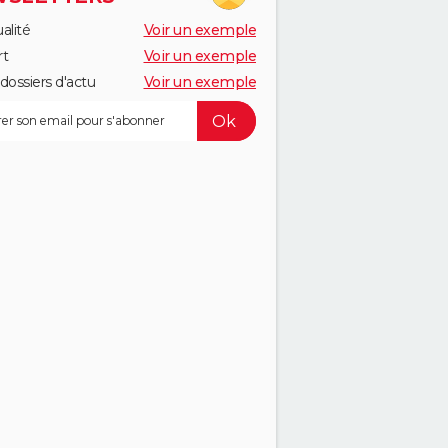
alité
Voir un exemple
rt
Voir un exemple
dossiers d'actu
Voir un exemple