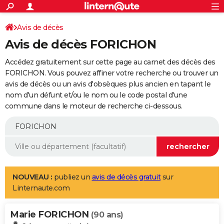
ACTUALITÉS
Connexion
S'inscrire
Avis de décès
Rechercher
Société
Education
Villes
Politique
Faits Divers
Monde
+
SPORT
Avis de décès FORICHON
Football
Cyclisme
Forum
Coupe du monde 2026
Tennis
Rugby
CULTURE
Accédez gratuitement sur cette page au carnet des décès des
TNT
Cinéma
Musique
Programme TV
Streaming
Sorties cinéma
+
FORICHON. Vous pouvez affiner votre recherche ou trouver un
FINANCE
avis de décès ou un avis d'obsèques plus ancien en tapant le
Impôts
Immobilier
Banque
Crédit
Retraite
Epargne
Risques naturels par ville
Assurance
AUTO
nom d'un défunt et/ou le nom ou le code postal d'une
commune dans le moteur de recherche ci-dessous.
Réserver un essai
Berlines
Forum auto
Essais
Citadines
SUV
+
HIGH-TECH
Meilleur smartphone
Ordinateurs
Guide high-tech
Mobiles
Internet
Jeux vidéo
+
BRICOLAGE
Aménagement intérieur
Cuisine
Jardinage
+
Forum
Extérieur
Salle de bains
Rangement
WEEK-END
Escapades
Expositions
Week-end nature
Guides de France
Patrimoine
Musées
+
LIFESTYLE
NOUVEAU :
publiez un
avis de décès gratuit
sur
Linternaute.com
Bien-être
Mode
+
Art de vivre
Loisirs
Modes de vie
SANTE
Marie FORICHON
Guide de la santé
Médicaments
+
Alimentation
Maladies
Sommeil
(90 ans)
VOYAGE