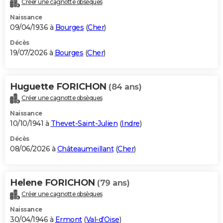
Créer une cagnotte obsèques
City break
Voyage de noces
Climat
Destinations
Voyage nature
Forum
+
PHOTO
Naissance
09/04/1936 à
Bourges
(
Cher
)
GUIDES D'ACHAT
Décès
19/07/2026 à
Bourges
(
Cher
)
BONS PLANS
CARTE DE VOEUX
Huguette FORICHON
(84 ans)
Carte Bonne année
Carte Pâques
Carte de Noël
Carte Saint-Valentin
Carte d'anniversaire
DICTIONNAIRE
Créer une cagnotte obsèques
Biographies
Expressions
Dictionnaire
Citations
Proverbes
PROGRAMME TV
Naissance
10/10/1941 à
Thevet-Saint-Julien
(
Indre
)
COPAINS D'AVANT
Décès
08/06/2026 à
Châteaumeillant
(
Cher
)
Se connecter
Collèges
Universités
Service militaire
S'inscrire
Lycées
Primaires
Entreprises
Avis de recherche
AVIS DE DÉCÈS
FORUM
Helene FORICHON
(79 ans)
Lifestyle
Sport
Television
Cinema
Bricolage
Culture
Auto
Voyage
Créer une cagnotte obsèques
Naissance
30/04/1946 à
Ermont
(
Val-d'Oise
)