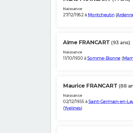
Naissance
27/12/1952 à
Montcheutin
(
Ardenn
Aime FRANCART
(93 ans)
Naissance
11/10/1930 à
Somme-Bionne
(
Mar
Maurice FRANCART
(88 a
Naissance
02/12/1935 à
Saint-Germain-en-La
(
Yvelines
)