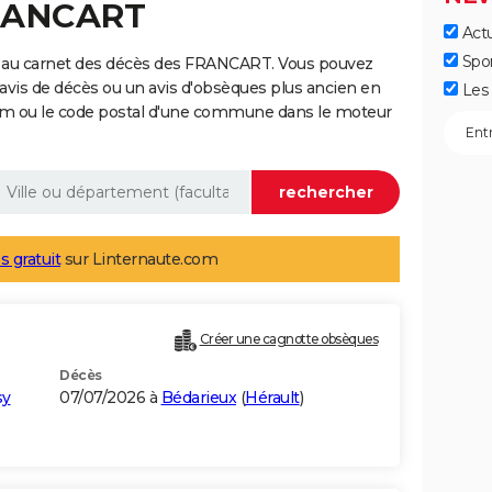
FRANCART
Actu
Spo
e au carnet des décès des FRANCART. Vous pouvez
 avis de décès ou un avis d'obsèques plus ancien en
Les 
nom ou le code postal d'une commune dans le moteur
s gratuit
sur Linternaute.com
Créer une cagnotte obsèques
Décès
sy
07/07/2026 à
Bédarieux
(
Hérault
)