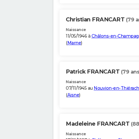
Christian FRANCART
(79 a
Naissance
11/05/1946 à
Châlons-en-Champag
(
Marne
)
Patrick FRANCART
(79 ans
Naissance
07/11/1945 au
Nouvion-en-Thiérac
(
Aisne
)
Madeleine FRANCART
(88
Naissance