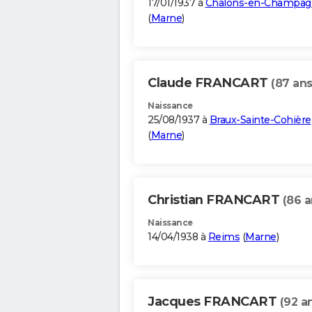
17/01/1937 à
Châlons-en-Champag
(
Marne
)
Claude FRANCART
(87 ans
Naissance
25/08/1937 à
Braux-Sainte-Cohière
(
Marne
)
Christian FRANCART
(86 a
Naissance
14/04/1938 à
Reims
(
Marne
)
Jacques FRANCART
(92 a