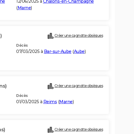
ne
12/06/2025 à
Châlons-en-Champagne
(
Marne
)
)
Créer une cagnotte obsèques
Décès
07/03/2025 à
Bar-sur-Aube
(
Aube
)
ns)
Créer une cagnotte obsèques
Décès
01/03/2025 à
Reims
(
Marne
)
ns)
Créer une cagnotte obsèques