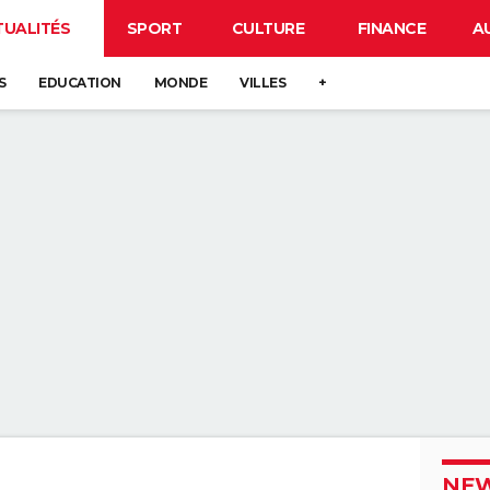
TUALITÉS
SPORT
CULTURE
FINANCE
A
S
EDUCATION
MONDE
VILLES
+
NEW