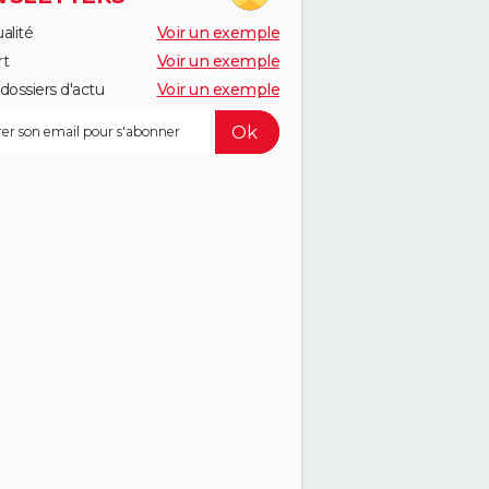
alité
Voir un exemple
rt
Voir un exemple
dossiers d'actu
Voir un exemple