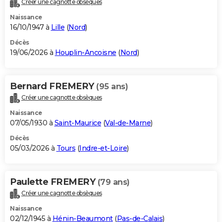
Créer une cagnotte obsèques
City break
Voyage de noces
Climat
Destinations
Voyage nature
Forum
+
PHOTO
Naissance
16/10/1947 à
Lille
(
Nord
)
GUIDES D'ACHAT
Décès
19/06/2026 à
Houplin-Ancoisne
(
Nord
)
BONS PLANS
CARTE DE VOEUX
Bernard FREMERY
(95 ans)
Carte Bonne année
Carte Pâques
Carte de Noël
Carte Saint-Valentin
Carte d'anniversaire
DICTIONNAIRE
Créer une cagnotte obsèques
Biographies
Expressions
Dictionnaire
Citations
Proverbes
PROGRAMME TV
Naissance
07/05/1930 à
Saint-Maurice
(
Val-de-Marne
)
COPAINS D'AVANT
Décès
05/03/2026 à
Tours
(
Indre-et-Loire
)
Se connecter
Collèges
Universités
Service militaire
S'inscrire
Lycées
Primaires
Entreprises
Avis de recherche
AVIS DE DÉCÈS
FORUM
Paulette FREMERY
(79 ans)
Lifestyle
Sport
Television
Cinema
Bricolage
Culture
Auto
Voyage
Créer une cagnotte obsèques
Naissance
02/12/1945 à
Hénin-Beaumont
(
Pas-de-Calais
)