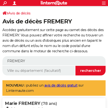
ACTUALITÉS
Connexion
S'inscrire
Avis de décès
Rechercher
Société
Education
Villes
Politique
Faits Divers
Monde
+
SPORT
Avis de décès FREMERY
Football
Cyclisme
Forum
Coupe du monde 2026
Tennis
Rugby
CULTURE
Accédez gratuitement sur cette page au carnet des décès des
TNT
Cinéma
Musique
Programme TV
Streaming
Sorties cinéma
+
FREMERY. Vous pouvez affiner votre recherche ou trouver un
FINANCE
avis de décès ou un avis d'obsèques plus ancien en tapant le
Impôts
Immobilier
Banque
Crédit
Retraite
Epargne
Risques naturels par ville
Assurance
AUTO
nom d'un défunt et/ou le nom ou le code postal d'une
commune dans le moteur de recherche ci-dessous.
Réserver un essai
Berlines
Forum auto
Essais
Citadines
SUV
+
HIGH-TECH
Meilleur smartphone
Ordinateurs
Guide high-tech
Mobiles
Internet
Jeux vidéo
+
BRICOLAGE
Aménagement intérieur
Cuisine
Jardinage
+
Forum
Extérieur
Salle de bains
Rangement
WEEK-END
Escapades
Expositions
Week-end nature
Guides de France
Patrimoine
Musées
+
LIFESTYLE
NOUVEAU :
publiez un
avis de décès gratuit
sur
Linternaute.com
Bien-être
Mode
+
Art de vivre
Loisirs
Modes de vie
SANTE
Marie FREMERY
Guide de la santé
Médicaments
+
Alimentation
Maladies
Sommeil
(78 ans)
VOYAGE