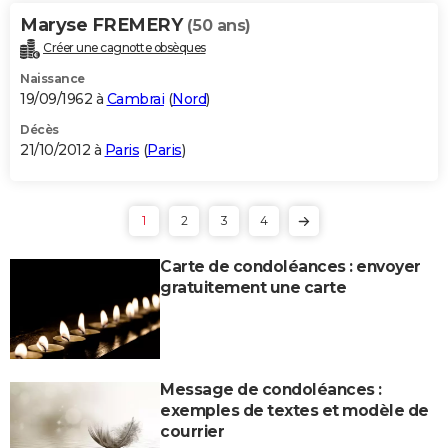
Maryse FREMERY
(50 ans)
Créer une cagnotte obsèques
Naissance
19/09/1962 à
Cambrai
(
Nord
)
Décès
21/10/2012 à
Paris
(
Paris
)
1
2
3
4
Carte de condoléances : envoyer
gratuitement une carte
Message de condoléances :
exemples de textes et modèle de
courrier