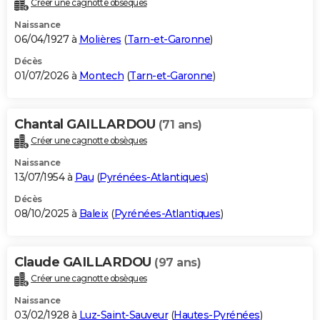
Créer une cagnotte obsèques
City break
Voyage de noces
Climat
Destinations
Voyage nature
Forum
+
PHOTO
Naissance
06/04/1927 à
Molières
(
Tarn-et-Garonne
)
GUIDES D'ACHAT
Décès
01/07/2026 à
Montech
(
Tarn-et-Garonne
)
BONS PLANS
CARTE DE VOEUX
Chantal GAILLARDOU
(71 ans)
Carte Bonne année
Carte Pâques
Carte de Noël
Carte Saint-Valentin
Carte d'anniversaire
DICTIONNAIRE
Créer une cagnotte obsèques
Biographies
Expressions
Dictionnaire
Citations
Proverbes
PROGRAMME TV
Naissance
13/07/1954 à
Pau
(
Pyrénées-Atlantiques
)
COPAINS D'AVANT
Décès
08/10/2025 à
Baleix
(
Pyrénées-Atlantiques
)
Se connecter
Collèges
Universités
Service militaire
S'inscrire
Lycées
Primaires
Entreprises
Avis de recherche
AVIS DE DÉCÈS
FORUM
Claude GAILLARDOU
(97 ans)
Lifestyle
Sport
Television
Cinema
Bricolage
Culture
Auto
Voyage
Créer une cagnotte obsèques
Naissance
03/02/1928 à
Luz-Saint-Sauveur
(
Hautes-Pyrénées
)