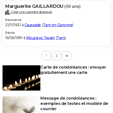
Marguerite GAILLARDOU
(59 ans)
Créer une cagnotte obsèques
Naissance
21/11/1931 à
Caussade
(
Tarn-et-Garonne
)
Décès
16/06/1991 à
Mouzieys-Teulet
(
Tarn
)
1
2
Carte de condoléances : envoyer
gratuitement une carte
Message de condoléances :
exemples de textes et modèle de
courrier