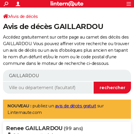
ACTUALITÉS
Connexion
S'inscrire
Avis de décès
Rechercher
Société
Education
Villes
Politique
Faits Divers
Monde
+
SPORT
Avis de décès GAILLARDOU
Football
Cyclisme
Forum
Coupe du monde 2026
Tennis
Rugby
CULTURE
Accédez gratuitement sur cette page au carnet des décès des
TNT
Cinéma
Musique
Programme TV
Streaming
Sorties cinéma
+
GAILLARDOU. Vous pouvez affiner votre recherche ou trouver
FINANCE
un avis de décès ou un avis d'obsèques plus ancien en tapant
Impôts
Immobilier
Banque
Crédit
Retraite
Epargne
Risques naturels par ville
Assurance
AUTO
le nom d'un défunt et/ou le nom ou le code postal d'une
commune dans le moteur de recherche ci-dessous.
Réserver un essai
Berlines
Forum auto
Essais
Citadines
SUV
+
HIGH-TECH
Meilleur smartphone
Ordinateurs
Guide high-tech
Mobiles
Internet
Jeux vidéo
+
BRICOLAGE
Aménagement intérieur
Cuisine
Jardinage
+
Forum
Extérieur
Salle de bains
Rangement
WEEK-END
Escapades
Expositions
Week-end nature
Guides de France
Patrimoine
Musées
+
LIFESTYLE
NOUVEAU :
publiez un
avis de décès gratuit
sur
Linternaute.com
Bien-être
Mode
+
Art de vivre
Loisirs
Modes de vie
SANTE
Renee GAILLARDOU
Guide de la santé
Médicaments
+
Alimentation
Maladies
Sommeil
(99 ans)
VOYAGE