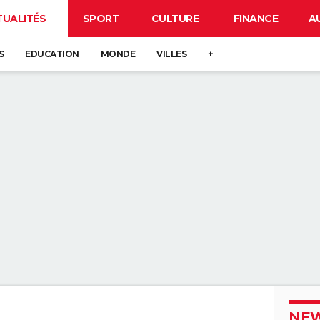
TUALITÉS
SPORT
CULTURE
FINANCE
A
S
EDUCATION
MONDE
VILLES
+
NEW