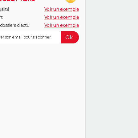
alité
Voir un exemple
rt
Voir un exemple
dossiers d'actu
Voir un exemple