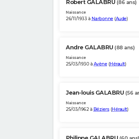
Robert GALABRU
(86 ans)
Naissance
26/11/1933 à
Narbonne
(
Aude
)
Andre GALABRU
(88 ans)
Naissance
25/03/1930 à
Avène
(
Hérault
)
Jean-louis GALABRU
(56 a
Naissance
25/03/1962 à
Béziers
(
Hérault
)
Philippe GALABRU
(60 ans