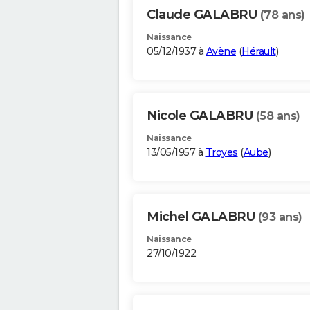
Claude GALABRU
(78 ans)
Naissance
05/12/1937 à
Avène
(
Hérault
)
Nicole GALABRU
(58 ans)
Naissance
13/05/1957 à
Troyes
(
Aube
)
Michel GALABRU
(93 ans)
Naissance
27/10/1922