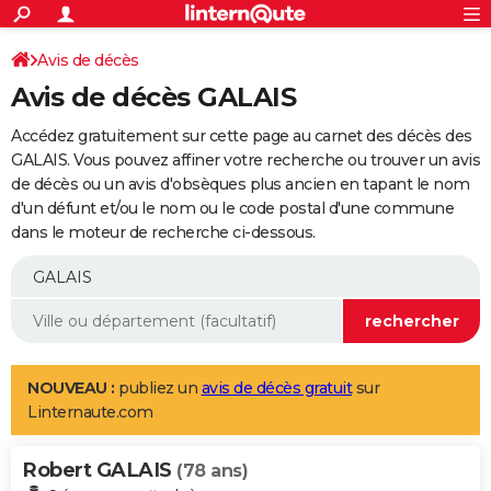
ACTUALITÉS
Connexion
S'inscrire
Avis de décès
Rechercher
Société
Education
Villes
Politique
Faits Divers
Monde
+
SPORT
Avis de décès GALAIS
Football
Cyclisme
Forum
Coupe du monde 2026
Tennis
Rugby
CULTURE
Accédez gratuitement sur cette page au carnet des décès des
TNT
Cinéma
Musique
Programme TV
Streaming
Sorties cinéma
+
GALAIS. Vous pouvez affiner votre recherche ou trouver un avis
FINANCE
de décès ou un avis d'obsèques plus ancien en tapant le nom
Impôts
Immobilier
Banque
Crédit
Retraite
Epargne
Risques naturels par ville
Assurance
AUTO
d'un défunt et/ou le nom ou le code postal d'une commune
dans le moteur de recherche ci-dessous.
Réserver un essai
Berlines
Forum auto
Essais
Citadines
SUV
+
HIGH-TECH
Meilleur smartphone
Ordinateurs
Guide high-tech
Mobiles
Internet
Jeux vidéo
+
BRICOLAGE
Aménagement intérieur
Cuisine
Jardinage
+
Forum
Extérieur
Salle de bains
Rangement
WEEK-END
Escapades
Expositions
Week-end nature
Guides de France
Patrimoine
Musées
+
LIFESTYLE
NOUVEAU :
publiez un
avis de décès gratuit
sur
Linternaute.com
Bien-être
Mode
+
Art de vivre
Loisirs
Modes de vie
SANTE
Robert GALAIS
Guide de la santé
Médicaments
+
Alimentation
Maladies
Sommeil
(78 ans)
VOYAGE