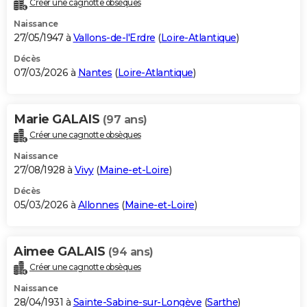
Créer une cagnotte obsèques
City break
Voyage de noces
Climat
Destinations
Voyage nature
Forum
+
PHOTO
Naissance
27/05/1947 à
Vallons-de-l'Erdre
(
Loire-Atlantique
)
GUIDES D'ACHAT
Décès
07/03/2026 à
Nantes
(
Loire-Atlantique
)
BONS PLANS
CARTE DE VOEUX
Marie GALAIS
(97 ans)
Carte Bonne année
Carte Pâques
Carte de Noël
Carte Saint-Valentin
Carte d'anniversaire
DICTIONNAIRE
Créer une cagnotte obsèques
Biographies
Expressions
Dictionnaire
Citations
Proverbes
PROGRAMME TV
Naissance
27/08/1928 à
Vivy
(
Maine-et-Loire
)
COPAINS D'AVANT
Décès
05/03/2026 à
Allonnes
(
Maine-et-Loire
)
Se connecter
Collèges
Universités
Service militaire
S'inscrire
Lycées
Primaires
Entreprises
Avis de recherche
AVIS DE DÉCÈS
FORUM
Aimee GALAIS
(94 ans)
Lifestyle
Sport
Television
Cinema
Bricolage
Culture
Auto
Voyage
Créer une cagnotte obsèques
Naissance
28/04/1931 à
Sainte-Sabine-sur-Longève
(
Sarthe
)