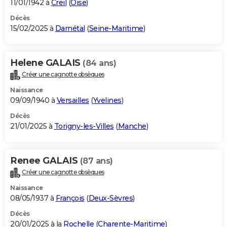
11/01/1942 à
Creil
(
Oise
)
Décès
15/02/2025 à
Darnétal
(
Seine-Maritime
)
Helene GALAIS
(84 ans)
Créer une cagnotte obsèques
Naissance
09/09/1940 à
Versailles
(
Yvelines
)
Décès
21/01/2025 à
Torigny-les-Villes
(
Manche
)
Renee GALAIS
(87 ans)
Créer une cagnotte obsèques
Naissance
08/05/1937 à
François
(
Deux-Sèvres
)
Décès
20/01/2025 à la
Rochelle
(
Charente-Maritime
)