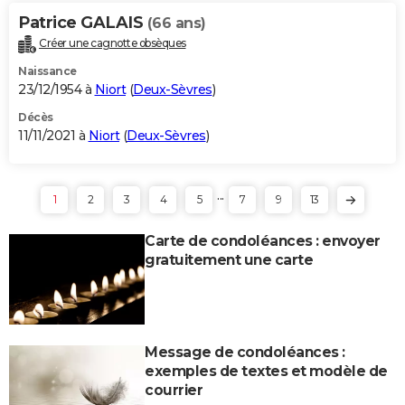
Patrice GALAIS
(66 ans)
Créer une cagnotte obsèques
Naissance
23/12/1954 à
Niort
(
Deux-Sèvres
)
Décès
11/11/2021 à
Niort
(
Deux-Sèvres
)
...
1
2
3
4
5
7
9
13
Carte de condoléances : envoyer
gratuitement une carte
Message de condoléances :
exemples de textes et modèle de
courrier