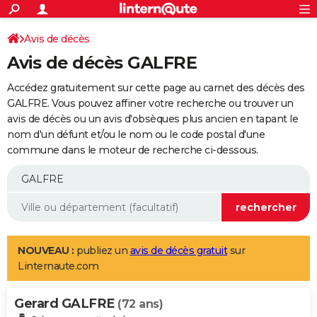
ACTUALITÉS
Connexion
S'inscrire
Avis de décès
Rechercher
Société
Education
Villes
Politique
Faits Divers
Monde
+
SPORT
Avis de décès GALFRE
Football
Cyclisme
Forum
Coupe du monde 2026
Tennis
Rugby
CULTURE
Accédez gratuitement sur cette page au carnet des décès des
TNT
Cinéma
Musique
Programme TV
Streaming
Sorties cinéma
+
GALFRE. Vous pouvez affiner votre recherche ou trouver un
FINANCE
avis de décès ou un avis d'obsèques plus ancien en tapant le
Impôts
Immobilier
Banque
Crédit
Retraite
Epargne
Risques naturels par ville
Assurance
AUTO
nom d'un défunt et/ou le nom ou le code postal d'une
commune dans le moteur de recherche ci-dessous.
Réserver un essai
Berlines
Forum auto
Essais
Citadines
SUV
+
HIGH-TECH
Meilleur smartphone
Ordinateurs
Guide high-tech
Mobiles
Internet
Jeux vidéo
+
BRICOLAGE
Aménagement intérieur
Cuisine
Jardinage
+
Forum
Extérieur
Salle de bains
Rangement
WEEK-END
Escapades
Expositions
Week-end nature
Guides de France
Patrimoine
Musées
+
LIFESTYLE
NOUVEAU :
publiez un
avis de décès gratuit
sur
Linternaute.com
Bien-être
Mode
+
Art de vivre
Loisirs
Modes de vie
SANTE
Gerard GALFRE
Guide de la santé
Médicaments
+
Alimentation
Maladies
Sommeil
(72 ans)
VOYAGE