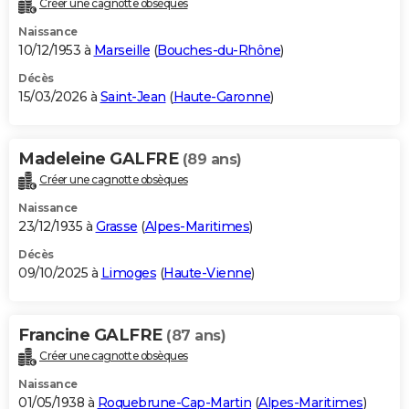
Créer une cagnotte obsèques
City break
Voyage de noces
Climat
Destinations
Voyage nature
Forum
+
PHOTO
Naissance
10/12/1953 à
Marseille
(
Bouches-du-Rhône
)
GUIDES D'ACHAT
Décès
15/03/2026 à
Saint-Jean
(
Haute-Garonne
)
BONS PLANS
CARTE DE VOEUX
Madeleine GALFRE
(89 ans)
Carte Bonne année
Carte Pâques
Carte de Noël
Carte Saint-Valentin
Carte d'anniversaire
DICTIONNAIRE
Créer une cagnotte obsèques
Biographies
Expressions
Dictionnaire
Citations
Proverbes
PROGRAMME TV
Naissance
23/12/1935 à
Grasse
(
Alpes-Maritimes
)
COPAINS D'AVANT
Décès
09/10/2025 à
Limoges
(
Haute-Vienne
)
Se connecter
Collèges
Universités
Service militaire
S'inscrire
Lycées
Primaires
Entreprises
Avis de recherche
AVIS DE DÉCÈS
FORUM
Francine GALFRE
(87 ans)
Lifestyle
Sport
Television
Cinema
Bricolage
Culture
Auto
Voyage
Créer une cagnotte obsèques
Naissance
01/05/1938 à
Roquebrune-Cap-Martin
(
Alpes-Maritimes
)