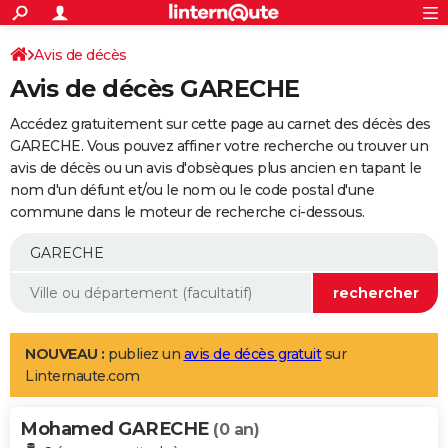
ACTUALITÉS
Connexion
S'inscrire
Avis de décès
Rechercher
Société
Education
Villes
Politique
Faits Divers
Monde
+
SPORT
Avis de décès GARECHE
Football
Cyclisme
Forum
Coupe du monde 2026
Tennis
Rugby
CULTURE
Accédez gratuitement sur cette page au carnet des décès des
TNT
Cinéma
Musique
Programme TV
Streaming
Sorties cinéma
+
GARECHE. Vous pouvez affiner votre recherche ou trouver un
FINANCE
avis de décès ou un avis d'obsèques plus ancien en tapant le
Impôts
Immobilier
Banque
Crédit
Retraite
Epargne
Risques naturels par ville
Assurance
AUTO
nom d'un défunt et/ou le nom ou le code postal d'une
commune dans le moteur de recherche ci-dessous.
Réserver un essai
Berlines
Forum auto
Essais
Citadines
SUV
+
HIGH-TECH
Meilleur smartphone
Ordinateurs
Guide high-tech
Mobiles
Internet
Jeux vidéo
+
BRICOLAGE
Aménagement intérieur
Cuisine
Jardinage
+
Forum
Extérieur
Salle de bains
Rangement
WEEK-END
Escapades
Expositions
Week-end nature
Guides de France
Patrimoine
Musées
+
LIFESTYLE
NOUVEAU :
publiez un
avis de décès gratuit
sur
Linternaute.com
Bien-être
Mode
+
Art de vivre
Loisirs
Modes de vie
SANTE
Mohamed GARECHE
Guide de la santé
Médicaments
+
Alimentation
Maladies
Sommeil
(0 an)
VOYAGE