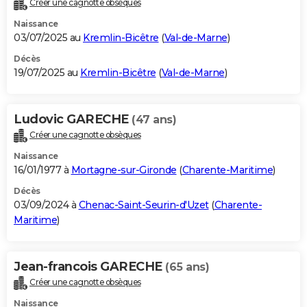
Créer une cagnotte obsèques
City break
Voyage de noces
Climat
Destinations
Voyage nature
Forum
+
PHOTO
Naissance
03/07/2025 au
Kremlin-Bicêtre
(
Val-de-Marne
)
GUIDES D'ACHAT
Décès
19/07/2025 au
Kremlin-Bicêtre
(
Val-de-Marne
)
BONS PLANS
CARTE DE VOEUX
Ludovic GARECHE
(47 ans)
Carte Bonne année
Carte Pâques
Carte de Noël
Carte Saint-Valentin
Carte d'anniversaire
DICTIONNAIRE
Créer une cagnotte obsèques
Biographies
Expressions
Dictionnaire
Citations
Proverbes
PROGRAMME TV
Naissance
16/01/1977 à
Mortagne-sur-Gironde
(
Charente-Maritime
)
COPAINS D'AVANT
Décès
03/09/2024 à
Chenac-Saint-Seurin-d'Uzet
(
Charente-
Se connecter
Collèges
Universités
Service militaire
S'inscrire
Lycées
Primaires
Entreprises
Avis de recherche
AVIS DE DÉCÈS
Maritime
)
FORUM
Lifestyle
Sport
Television
Cinema
Bricolage
Culture
Auto
Voyage
Jean-francois GARECHE
(65 ans)
Créer une cagnotte obsèques
Naissance