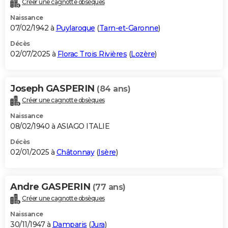
Créer une cagnotte obsèques
City break
Voyage de noces
Climat
Destinations
Voyage nature
Forum
+
PHOTO
Naissance
07/02/1942 à
Puylaroque
(
Tarn-et-Garonne
)
GUIDES D'ACHAT
Décès
02/07/2025 à
Florac Trois Rivières
(
Lozère
)
BONS PLANS
CARTE DE VOEUX
Joseph GASPERIN
(84 ans)
Carte Bonne année
Carte Pâques
Carte de Noël
Carte Saint-Valentin
Carte d'anniversaire
DICTIONNAIRE
Créer une cagnotte obsèques
Biographies
Expressions
Dictionnaire
Citations
Proverbes
PROGRAMME TV
Naissance
08/02/1940 à ASIAGO ITALIE
COPAINS D'AVANT
Décès
02/01/2025 à
Châtonnay
(
Isère
)
Se connecter
Collèges
Universités
Service militaire
S'inscrire
Lycées
Primaires
Entreprises
Avis de recherche
AVIS DE DÉCÈS
FORUM
Andre GASPERIN
(77 ans)
Lifestyle
Sport
Television
Cinema
Bricolage
Culture
Auto
Voyage
Créer une cagnotte obsèques
Naissance
30/11/1947 à
Damparis
(
Jura
)