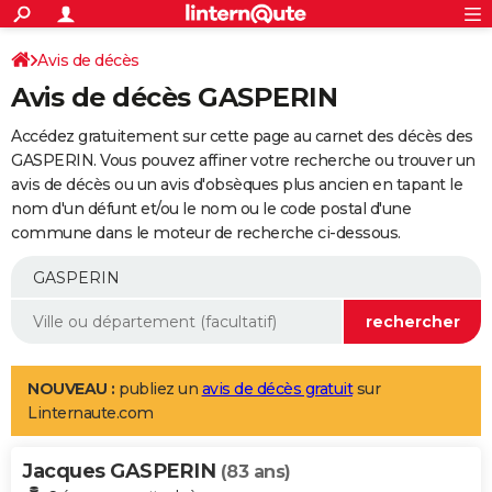
ACTUALITÉS
Connexion
S'inscrire
Avis de décès
Rechercher
Société
Education
Villes
Politique
Faits Divers
Monde
+
SPORT
Avis de décès GASPERIN
Football
Cyclisme
Forum
Coupe du monde 2026
Tennis
Rugby
CULTURE
Accédez gratuitement sur cette page au carnet des décès des
TNT
Cinéma
Musique
Programme TV
Streaming
Sorties cinéma
+
GASPERIN. Vous pouvez affiner votre recherche ou trouver un
FINANCE
avis de décès ou un avis d'obsèques plus ancien en tapant le
Impôts
Immobilier
Banque
Crédit
Retraite
Epargne
Risques naturels par ville
Assurance
AUTO
nom d'un défunt et/ou le nom ou le code postal d'une
commune dans le moteur de recherche ci-dessous.
Réserver un essai
Berlines
Forum auto
Essais
Citadines
SUV
+
HIGH-TECH
Meilleur smartphone
Ordinateurs
Guide high-tech
Mobiles
Internet
Jeux vidéo
+
BRICOLAGE
Aménagement intérieur
Cuisine
Jardinage
+
Forum
Extérieur
Salle de bains
Rangement
WEEK-END
Escapades
Expositions
Week-end nature
Guides de France
Patrimoine
Musées
+
LIFESTYLE
NOUVEAU :
publiez un
avis de décès gratuit
sur
Linternaute.com
Bien-être
Mode
+
Art de vivre
Loisirs
Modes de vie
SANTE
Jacques GASPERIN
Guide de la santé
Médicaments
+
Alimentation
Maladies
Sommeil
(83 ans)
VOYAGE