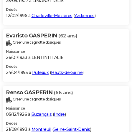
25/09/1907 à LIMANA ITALIE
Décès
12/02/1996 à
Charleville-Mézières
(
Ardennes
)
Evaristo GASPERIN
(62 ans)
Créer une cagnotte obsèques
Naissance
26/01/1933 à LENTINI ITALIE
Décès
24/04/1995 à
Puteaux
(
Hauts-de-Seine
)
Renso GASPERIN
(66 ans)
Créer une cagnotte obsèques
Naissance
05/12/1926 à
Buzançais
(
Indre
)
Décès
21/08/1993 à
Montreuil
(
Seine-Saint-Denis
)