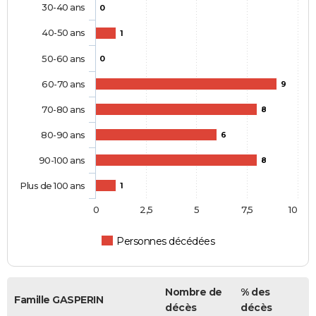
30-40 ans
0
40-50 ans
1
50-60 ans
0
60-70 ans
9
70-80 ans
8
80-90 ans
6
90-100 ans
8
Plus de 100 ans
1
0
2,5
5
7,5
10
Personnes décédées
Nombre de
% des
Famille GASPERIN
décès
décès