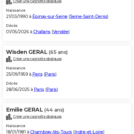
Créer une cagnotte obsèques
City break
Voyage de noces
Climat
Destinations
Voyage nature
Forum
+
PHOTO
Naissance
21/03/1990 à
Épinay-sur-Seine
(
Seine-Saint-Denis
)
GUIDES D'ACHAT
Décès
01/05/2026 à
Challans
(
Vendée
)
BONS PLANS
CARTE DE VOEUX
Wisden GERAL
(65 ans)
Carte Bonne année
Carte Pâques
Carte de Noël
Carte Saint-Valentin
Carte d'anniversaire
DICTIONNAIRE
Créer une cagnotte obsèques
Biographies
Expressions
Dictionnaire
Citations
Proverbes
PROGRAMME TV
Naissance
25/09/1959 à
Paris
(
Paris
)
COPAINS D'AVANT
Décès
28/06/2025 à
Paris
(
Paris
)
Se connecter
Collèges
Universités
Service militaire
S'inscrire
Lycées
Primaires
Entreprises
Avis de recherche
AVIS DE DÉCÈS
FORUM
Emilie GERAL
(44 ans)
Lifestyle
Sport
Television
Cinema
Bricolage
Culture
Auto
Voyage
Créer une cagnotte obsèques
Naissance
18/01/1981 à
Chambray-lès-Tours
(
Indre-et-Loire
)