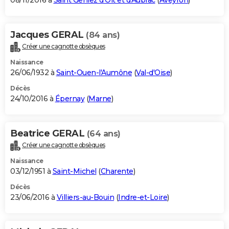
08/11/2016 à
Saint Geniez d'Olt et d'Aubrac
(
Aveyron
)
Jacques GERAL
(84 ans)
Créer une cagnotte obsèques
Naissance
26/06/1932 à
Saint-Ouen-l'Aumône
(
Val-d'Oise
)
Décès
24/10/2016 à
Épernay
(
Marne
)
Beatrice GERAL
(64 ans)
Créer une cagnotte obsèques
Naissance
03/12/1951 à
Saint-Michel
(
Charente
)
Décès
23/06/2016 à
Villiers-au-Bouin
(
Indre-et-Loire
)