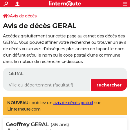
ACTUALITÉS
Connexion
S'inscrire
Avis de décès
Rechercher
Société
Education
Villes
Politique
Faits Divers
Monde
+
SPORT
Avis de décès GERAL
Football
Cyclisme
Forum
Coupe du monde 2026
Tennis
Rugby
CULTURE
Accédez gratuitement sur cette page au carnet des décès des
TNT
Cinéma
Musique
Programme TV
Streaming
Sorties cinéma
+
GERAL. Vous pouvez affiner votre recherche ou trouver un avis
FINANCE
de décès ou un avis d'obsèques plus ancien en tapant le nom
Impôts
Immobilier
Banque
Crédit
Retraite
Epargne
Risques naturels par ville
Assurance
AUTO
d'un défunt et/ou le nom ou le code postal d'une commune
dans le moteur de recherche ci-dessous.
Réserver un essai
Berlines
Forum auto
Essais
Citadines
SUV
+
HIGH-TECH
Meilleur smartphone
Ordinateurs
Guide high-tech
Mobiles
Internet
Jeux vidéo
+
BRICOLAGE
Aménagement intérieur
Cuisine
Jardinage
+
Forum
Extérieur
Salle de bains
Rangement
WEEK-END
Escapades
Expositions
Week-end nature
Guides de France
Patrimoine
Musées
+
LIFESTYLE
NOUVEAU :
publiez un
avis de décès gratuit
sur
Linternaute.com
Bien-être
Mode
+
Art de vivre
Loisirs
Modes de vie
SANTE
Geoffrey GERAL
Guide de la santé
Médicaments
+
Alimentation
Maladies
Sommeil
(36 ans)
VOYAGE