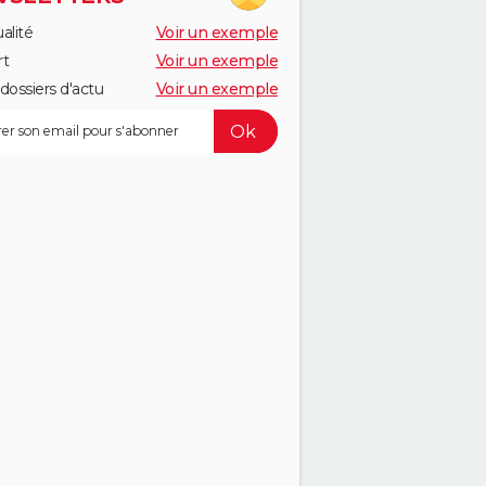
alité
Voir un exemple
rt
Voir un exemple
dossiers d'actu
Voir un exemple