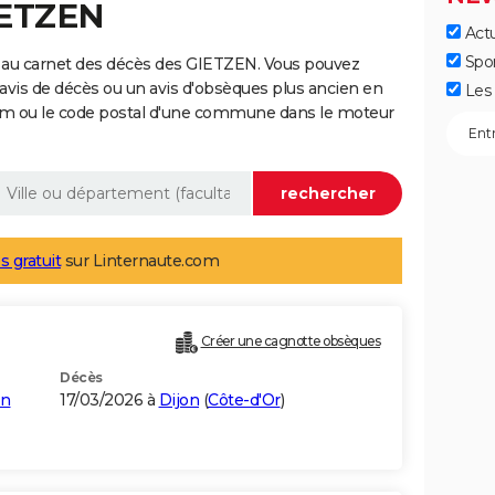
IETZEN
Actu
Spo
 au carnet des décès des GIETZEN. Vous pouvez
 avis de décès ou un avis d'obsèques plus ancien en
Les 
nom ou le code postal d'une commune dans le moteur
s gratuit
sur Linternaute.com
Créer une cagnotte obsèques
Décès
on
17/03/2026 à
Dijon
(
Côte-d'Or
)