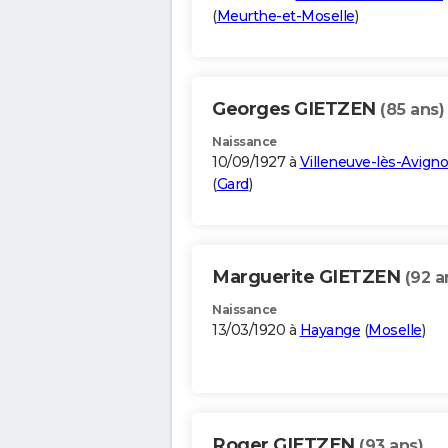
(
Meurthe-et-Moselle
)
Georges GIETZEN
(85 ans)
Naissance
10/09/1927 à
Villeneuve-lès-Avign
(
Gard
)
Marguerite GIETZEN
(92 a
Naissance
13/03/1920 à
Hayange
(
Moselle
)
Roger GIETZEN
(93 ans)