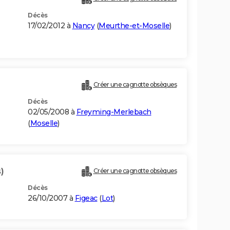
Décès
17/02/2012 à
Nancy
(
Meurthe-et-Moselle
)
Créer une cagnotte obsèques
Décès
02/05/2008 à
Freyming-Merlebach
(
Moselle
)
)
Créer une cagnotte obsèques
Décès
26/10/2007 à
Figeac
(
Lot
)