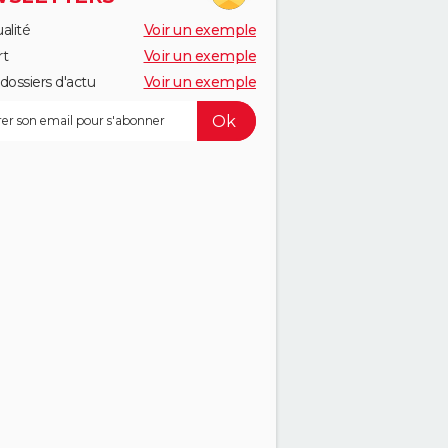
alité
Voir un exemple
rt
Voir un exemple
dossiers d'actu
Voir un exemple