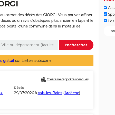
IORGI
Actu
Spo
au carnet des décès des GIORGI. Vous pouvez affiner
 décès ou un avis d'obsèques plus ancien en tapant le
Les 
code postal d'une commune dans le moteur de
s gratuit
sur Linternaute.com
Créer une cagnotte obsèques
Décès
u-
29/07/2026 à
Vals-les-Bains
(
Ardèche
)